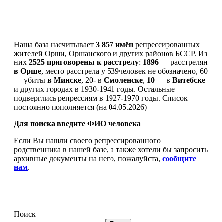
Наша база насчитывает
3 857 имён
репрессированных
жителей Орши, Оршанского и других районов БССР. Из
них
2525 приговорены к расстрелу
:
1896
— расстрелян
в Орше
, место расстрела у 539человек не обозначено, 60
— убиты
в Минске
, 20- в
Смоленске
,
10
— в
Витебске
и других городах в 1930-1941 годы. Остальные
подверглись репрессиям в 1927-1970 годы. Список
постоянно пополняется (на 04.05.2026)
Для поиска введите ФИО человека
Если Вы нашли своего репрессированного
родственника в нашей базе, а также хотели бы запросить
архивные документы на него, пожалуйста,
сообщите
нам
.
Поиск