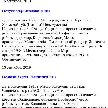
16 сентября, 2019
Садчук Иосиф Степанович (1898)
Дата рождения: 1898 г. Место рождения: м. Терасполь
Холмской губ. (Польша) Пол: мужчина
Национальность: беларус Социальное происхождение: из
рабочих Образование: начальное Профессия / место
работы: директор, Кирпичный завод Место
проживания: Минская обл., Смолевичский р-н, дер. Жижелки
Партийность: член/канд. в члены ВКП(б) Дата расстрела: 16
января 1938 г. Место смерти: Орша Мера
пресечения: арестован Дата ареста: 18 ноября 1937 г.
Обвинение: 68...
16 сентября, 2019
Садовский Сергей Филиппович (1911)
Дата рождения: 1911 г. Место рождения: дер. Гили
Чашникского р-на БССР Пол: мужчина
Национальность: беларус Социальное происхождение: из
крестьян Образование: н/среднее Профессия / место
работы: учитель, Калиновская нач. шк. Место
проживания: Витебская обл., Чашникский р-н, дер. Калиновка