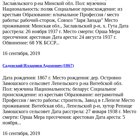
Заславльского р-на Минской обл. Пол: мужчина
Национальность: поляк Социальное происхождение: из
крестьян Образование: н/начальное Профессия / место
работы: рабочий-сторож, Совхоз "Заря Запада" Место
проживания: Минская обл., Заславльский р-н, х. Гута Дата
расстрела: 26 ноября 1937 г. Место смерти: Орша Мера
пресечения: арестован Дата ареста: 24 августа 1937 г.
Обвинение: 68 УК БССР...
16 сентября, 2019
Садовский Илларион Адамович (1867)
Дата рождения: 1867 г. Место рождения: дер. Островно
Замошского сельсовет Лепельского р-на Витебской обл.
Пол: мужчина Национальность: беларус Социальное
происхождение: из крестьян Образование: неграмотный
Профессия / место работы: строитель, Завод в г.Лепеле Место
проживания: Витебская обл., Лепельский р-н, хутор Репище
Замошского сельсовет Дата расстрела: 27 января 1938 г. Место
смерти: Орша Мера пресечения: арестован Дата ареста: 5
ноября...
16 сентября, 2019