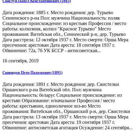
Свистун Павел Константинович (1885)
Дата рождения: 1885 г. Место рождения: дер. Турьево
Сенненского р-на Пол: мужчина Национальность: поляк
Социальное происхождение: из крестьян Профессия / место
работы: колхозник, колхоз "Красное Турьево" Место
проживания: Витебская обл., Сенненский р-н, дер. Турьево
Дата расстрела: 12 октября 1937 г. Место смерти: Орша Мера
пресечения: арестован Дата ареста: 18 сентября 1937 г.
Обвинение: 72а, 76 УК БССР - антисоветская...
16 сентября, 2019
Свиридов Петр Пахомович (1891)
Дата рождения: 1891 г. Место рождения: дер. Свистелки
Оршанского р-на Витебской обл. Пол: мужчина
Национальность: беларус Социальное происхождение: из
крестьян Образование: н/начальное Профессия / место
работы: крестьянин, единоличное хоз-во Место
проживания: Витебская обл., Оршанский р-н, дер. Свистелки
Дата расстрела: 13 октября 1937 г. Место смерти: Орша Мера
пресечения: арестован Дата ареста: 19 сентября 1937 г.
Обвинение: антисоветская агитация Осуждение: 24 сентября...