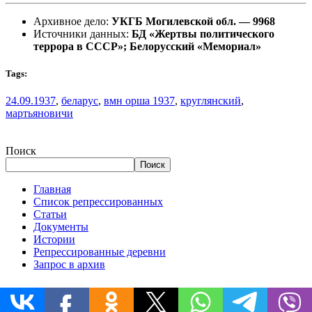
Архивное дело:
УКГБ Могилевской обл. — 9968
Источники данных:
БД «Жертвы политического
террора в СССР»; Белорусский «Мемориал»
Tags:
24.09.1937
,
беларус
,
вмн орша 1937
,
круглянский
,
мартьяновичи
Поиск
Поиск
Главная
Список репрессированных
Статьи
Документы
Истории
Репрессированные деревни
Запрос в архив