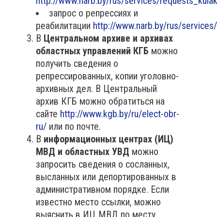
http://www.narb.by/rus/services/requests_kulak
запрос о репрессиях и
реабилитации
http://www.narb.by/rus/services
В
Центральном архиве и архивах
областных управлений КГБ
можно
получить сведения о
репрессированных, копии уголовно-
архивных дел. В Центральный
архив КГБ можно обратиться на
сайте
http://www.kgb.by/ru/elect-obr-
ru/
или по почте.
В
информационных центрах (ИЦ)
МВД и областных УВД
можно
запросить сведения о сосланных,
высланных или депортированных в
административном порядке
. Если
известно место ссылки, можно
выяснить в ИЦ МВД по месту