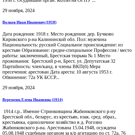
1930 г. Осудивший орган: Коллегия ОГПУ ...
29 ноября, 2024
Волков Иван Иванович (1918)
Дата рождения: 1918 г. Место рождения: дер. Бучково
Кировского р-на Калининской обл. Пол: мужчина
Национальность: русский Социальное происхождение: из
крестьян Образование: средне-специальное Профессия / место
работы: заключенный, Брестская тюрьма № 1 Место
проживания: Брестский р-н, Брест, ул. Депутатская 32
Партийность: член/канд. в члены ВКП(б) Мера
пресечения: арестован Дата ареста: 10 августа 1953 г.
Обвинение: 72а УК БССР...
29 ноября, 2024
Веремеюк Елена Ивановна (1914)
1914 г.р.. Имение Стринковщина Жабинковского р-ну
Брестской обл., беларус, из крестьян, нзак. сред. образ.,
крестьянка, единоличное хозяйство в д. Рогозно
Жабинковского р-на. Арестована 15.04.1948, осуждена
05.08.1948 судебным органом за к/р агитацию по ст. 72а, 76