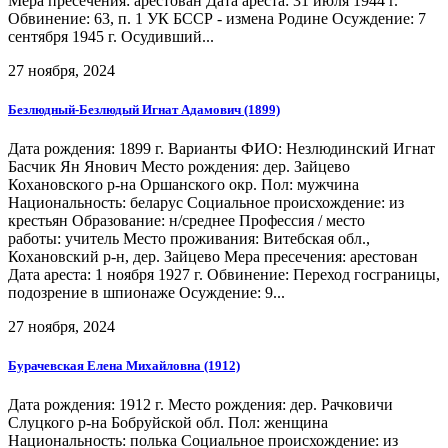
Мера пресечения: арестован Дата ареста: 31 июля 1944 г.
Обвинение: 63, п. 1 УК БССР - измена Родине Осуждение: 7
сентября 1945 г. Осудивший...
27 ноября, 2024
Безлюдный-Безлюдый Игнат Адамович (1899)
Дата рождения: 1899 г. Варианты ФИО: Незлюдинский Игнат
Басчик Ян Янович Место рождения: дер. Зайцево
Кохановского р-на Оршанского окр. Пол: мужчина
Национальность: беларус Социальное происхождение: из
крестьян Образование: н/среднее Профессия / место
работы: учитель Место проживания: Витебская обл.,
Кохановский р-н, дер. Зайцево Мера пресечения: арестован
Дата ареста: 1 ноября 1927 г. Обвинение: Переход госграницы,
подозрение в шпионаже Осуждение: 9...
27 ноября, 2024
Бурачевская Елена Михайловна (1912)
Дата рождения: 1912 г. Место рождения: дер. Рачковичи
Слуцкого р-на Бобруйской обл. Пол: женщина
Национальность: полька Социальное происхождение: из