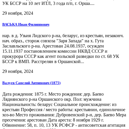
УК БССР на 10 лет ИТЛ, 3 года п/п, г. Орша....
29 ноября, 2024
ВАСЬКА Иван Филиппович
нар. в д. Узьня Лидского р-на, беларус, из крестьян, незаконч.
нач. образ., сторож совхоза "Заря Запада" на х. Гута
Заславльского р-на. Арестован 24.08.1937, осужден
15.11.1937 постановлением комиссии НКВД СССР и
прокурора СССР как агент польской разведки по ст. 68 УК
БССР к ВМП. Расстрелян в Оршанской...
29 ноября, 2024
Валуев Савелий Антипович (1875)
Дата рождения: 1875 г. Место рождения: дер. Баево
Ляднянского р-на Оршанского окр. Пол: мужчина
Национальность: беларус Социальное происхождение: из
крестьян Профессия / место работы: крестьянин, единоличное
хоз-во Место проживания: Дубровенский р-н, дер. Баево Мера
пресечения: арестован Дата ареста: 8 ноября 1929 г.
Обвинение: 58, п. 10, 13 УК РСФСР - антисоветская агитация