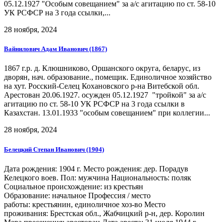
05.12.1927 "Особым совещанием" за а/с агитацию по ст. 58-10
УК РСФСР на 3 года ссылки,...
28 ноября, 2024
Вайнилович Адам Иванович (1867)
1867 г.р. д. Клюшниково, Оршанского округа, беларус, из
дворян, нач. образование., помещик. Единоличное хозяйство
на хут. Росский-Селец Кохановского р-на Витебской обл.
Арестован 20.06.1927. осужден 05.12.1927 "тройкой" за а/с
агитацию по ст. 58-10 УК РСФСР на 3 года ссылки в
Казахстан. 13.01.1933 "особым совещанием" при коллегии...
28 ноября, 2024
Белецкий Степан Иванович (1904)
Дата рождения: 1904 г. Место рождения: дер. Порадув
Келецкого воев. Пол: мужчина Национальность: поляк
Социальное происхождение: из крестьян
Образование: начальное Профессия / место
работы: крестьянин, единоличное хоз-во Место
проживания: Брестская обл., Жабчицкий р-н, дер. Королин