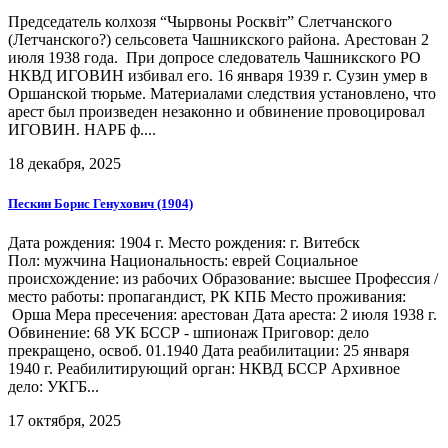
Председатель колхозя “Чырвоны Росквіт” Слетчанского
(Летчанского?) сельсовета Чашникского района. Арестован 2
июля 1938 года. При допросе следователь Чашникского РО
НКВД ИГОВИН избивал его. 16 января 1939 г. Сузин умер в
Оршанской тюрьме. Материалами следствия установлено, что
арест был произведен незаконно и обвинение провоцировал
ИГОВИН. НАРБ ф....
18 декабря, 2025
Пескин Борис Генухович (1904)
Дата рождения: 1904 г. Место рождения: г. Витебск
Пол: мужчина Национальность: еврей Социальное
происхождение: из рабочих Образование: высшее Профессия /
место работы: пропагандист, РК КПБ Место проживания:
Орша Мера пресечения: арестован Дата ареста: 2 июля 1938 г.
Обвинение: 68 УК БССР - шпионаж Приговор: дело
прекращено, освоб. 01.1940 Дата реабилитации: 25 января
1940 г. Реабилитирующий орган: НКВД БССР Архивное
дело: УКГБ...
17 октября, 2025