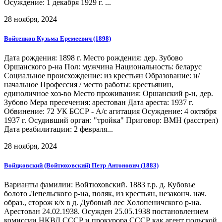
Осуждение: 1 декабря 1929 г. ...
28 ноября, 2024
Войтенков Кузьма Еремеевич (1898)
Дата рождения: 1898 г. Место рождения: дер. Зубово
Оршанского р-на Пол: мужчина Национальность: беларус
Социальное происхождение: из крестьян Образование: н/
начальное Профессия / место работы: крестьянин,
единоличное хоз-во Место проживания: Оршанский р-н, дер.
Зубово Мера пресечения: арестован Дата ареста: 1937 г.
Обвинение: 72 УК БССР - А/с агитация Осуждение: 4 октября
1937 г. Осудивший орган: "тройка" Приговор: ВМН (расстрел)
Дата реабилитации: 2 февраля...
28 ноября, 2024
Войцковский (Войтюховский) Петр Антонович (1883)
Варианты фамилии: Войтюховский. 1883 г.р. д. Кубовье
болото Лепельского р-на, поляк, из крестьян, незаконч. нач.
образ., сторож к/х в д. Дубовый лес Холопеничского р-на.
Арестован 24.02.1938. Осужден 25.05.1938 постановлением
комиссии НКВД СССР и прокурора СССР как агент польской