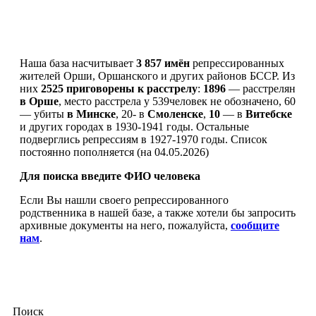
Наша база насчитывает
3 857 имён
репрессированных
жителей Орши, Оршанского и других районов БССР. Из
них
2525 приговорены к расстрелу
:
1896
— расстрелян
в Орше
, место расстрела у 539человек не обозначено, 60
— убиты
в Минске
, 20- в
Смоленске
,
10
— в
Витебске
и других городах в 1930-1941 годы. Остальные
подверглись репрессиям в 1927-1970 годы. Список
постоянно пополняется (на 04.05.2026)
Для поиска введите ФИО человека
Если Вы нашли своего репрессированного
родственника в нашей базе, а также хотели бы запросить
архивные документы на него, пожалуйста,
сообщите
нам
.
Поиск