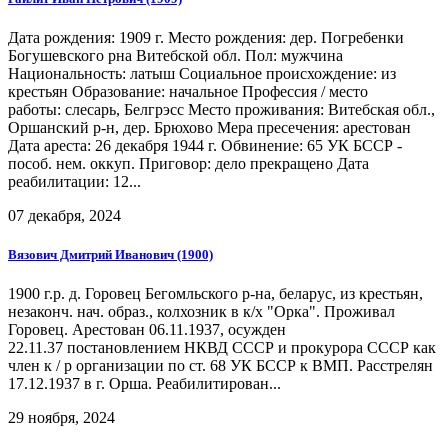
Дата рождения: 1909 г. Место рождения: дер. Погребенки
Богушевского рна Витебской обл. Пол: мужчина
Национальность: латыш Социальное происхождение: из
крестьян Образование: начальное Профессия / место
работы: слесарь, Белгрэсс Место проживания: Витебская обл.,
Оршанский р-н, дер. Брюхово Мера пресечения: арестован
Дата ареста: 26 декабря 1944 г. Обвинение: 65 УК БССР -
пособ. нем. оккуп. Приговор: дело прекращено Дата
реабилитации: 12...
07 декабря, 2024
Вязович Дмитрий Иванович (1900)
1900 г.р. д. Горовец Бегомльского р-на, беларус, из крестьян,
незаконч. нач. образ., колхозник в к/х "Орка". Проживал
Горовец. Арестован 06.11.1937, осужден
22.11.37 постановлением НКВД СССР и прокурора СССР как
член к / р организации по ст. 68 УК БССР к ВМП. Расстрелян
17.12.1937 в г. Орша. Реабилитирован...
29 ноября, 2024