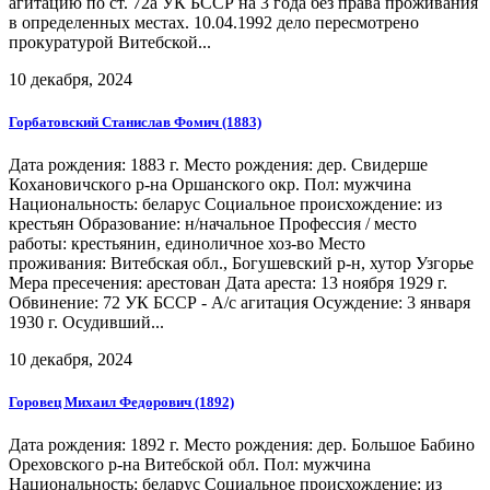
агитацию по ст. 72а УК БССР на 3 года без права проживания
в определенных местах. 10.04.1992 дело пересмотрено
прокуратурой Витебской...
10 декабря, 2024
Горбатовский Станислав Фомич (1883)
Дата рождения: 1883 г. Место рождения: дер. Свидерше
Кохановичского р-на Оршанского окр. Пол: мужчина
Национальность: беларус Социальное происхождение: из
крестьян Образование: н/начальное Профессия / место
работы: крестьянин, единоличное хоз-во Место
проживания: Витебская обл., Богушевский р-н, хутор Узгорье
Мера пресечения: арестован Дата ареста: 13 ноября 1929 г.
Обвинение: 72 УК БССР - А/с агитация Осуждение: 3 января
1930 г. Осудивший...
10 декабря, 2024
Горовец Михаил Федорович (1892)
Дата рождения: 1892 г. Место рождения: дер. Большое Бабино
Ореховского р-на Витебской обл. Пол: мужчина
Национальность: беларус Социальное происхождение: из