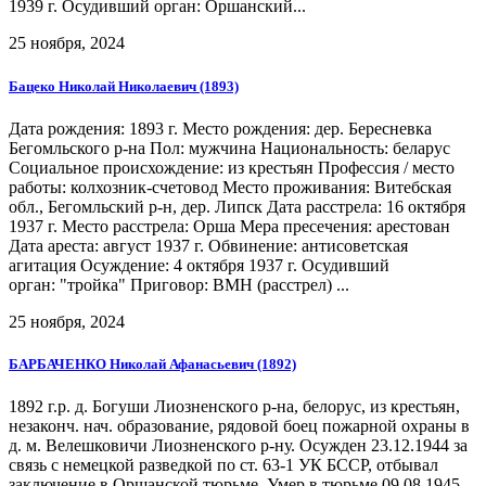
1939 г. Осудивший орган: Оршанский...
25 ноября, 2024
Бацеко Николай Николаевич (1893)
Дата рождения: 1893 г. Место рождения: дер. Бересневка
Бегомльского р-на Пол: мужчина Национальность: беларус
Социальное происхождение: из крестьян Профессия / место
работы: колхозник-счетовод Место проживания: Витебская
обл., Бегомльский р-н, дер. Липск Дата расстрела: 16 октября
1937 г. Место расстрела: Орша Мера пресечения: арестован
Дата ареста: август 1937 г. Обвинение: антисоветская
агитация Осуждение: 4 октября 1937 г. Осудивший
орган: "тройка" Приговор: ВМН (расстрел) ...
25 ноября, 2024
БАРБАЧЕНКО Николай Афанасьевич (1892)
1892 г.р. д. Богуши Лиозненского р-на, белорус, из крестьян,
незаконч. нач. образование, рядовой боец пожарной охраны в
д. м. Велешковичи Лиозненского р-ну. Осужден 23.12.1944 за
связь с немецкой разведкой по ст. 63-1 УК БССР, отбывал
заключение в Оршанской тюрьме. Умер в тюрьме 09.08.1945.