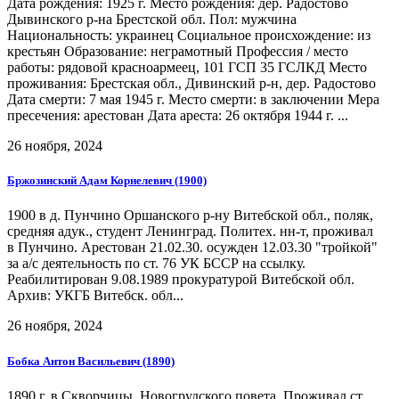
Дата рождения: 1925 г. Место рождения: дер. Радостово
Дывинского р-на Брестской обл. Пол: мужчина
Национальность: украинец Социальное происхождение: из
крестьян Образование: неграмотный Профессия / место
работы: рядовой красноармеец, 101 ГСП 35 ГСЛКД Место
проживания: Брестская обл., Дивинский р-н, дер. Радостово
Дата смерти: 7 мая 1945 г. Место смерти: в заключении Мера
пресечения: арестован Дата ареста: 26 октября 1944 г. ...
26 ноября, 2024
Бржозинский Адам Корнелевич (1900)
1900 в д. Пунчино Оршанского р-ну Витебской обл., поляк,
средняя адук., студент Ленинград. Политех. нн-т, проживал
в Пунчино. Арестован 21.02.30. осужден 12.03.30 "тройкой"
за а/с деятельность по ст. 76 УК БССР на ссылку.
Реабилитирован 9.08.1989 прокуратурой Витебской обл.
Архив: УКГБ Витебск. обл...
26 ноября, 2024
Бобка Антон Васильевич (1890)
1890 г. в Скворчицы, Новогрудского повета. Проживал ст.