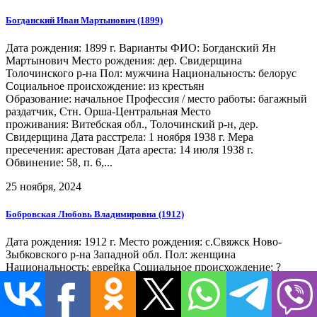
Богданский Иван Мартынович (1899)
Дата рождения: 1899 г. Варианты ФИО: Богданский Ян
Мартынович Место рождения: дер. Свидерщина
Толочинского р-на Пол: мужчина Национальность: белорус
Социальное происхождение: из крестьян
Образование: начальное Профессия / место работы: багажный
раздатчик, Стн. Орша-Центральная Место
проживания: Витебская обл., Толочинский р-н, дер.
Свидерщина Дата расстрела: 1 ноября 1938 г. Мера
пресечения: арестован Дата ареста: 14 июля 1938 г.
Обвинение: 58, п. 6,...
25 ноября, 2024
Бобровская Любовь Владимировна (1912)
Дата рождения: 1912 г. Место рождения: с.Свяжск Ново-
Зыбковского р-на Западной обл. Пол: женщина
Национальность: еврейка Социальное происхождение: ?
другие Образование: н/среднее Профессия / место
работы: домохозяйка Место проживания: Витебская обл.,
Оршанский р-н, Орша ул. Кирова 68 Дата ареста: 17 октября