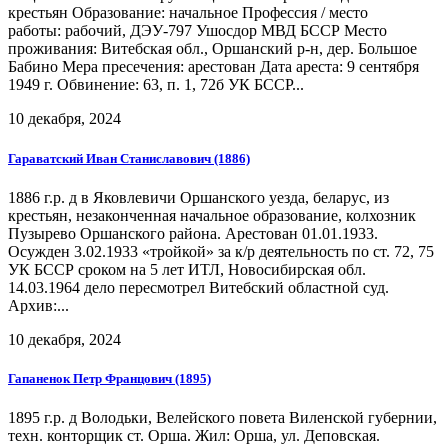
крестьян Образование: начальное Профессия / место
работы: рабочий, ДЭУ-797 Ушосдор МВД БССР Место
проживания: Витебская обл., Оршанский р-н, дер. Большое
Бабино Мера пресечения: арестован Дата ареста: 9 сентября
1949 г. Обвинение: 63, п. 1, 72б УК БССР...
10 декабря, 2024
Гараватский Иван Станиславович (1886)
1886 г.р. д в Яковлевичи Оршанского уезда, беларус, из
крестьян, незаконченная начальное образование, колхозник
Пузырево Оршанского района. Арестован 01.01.1933.
Осужден 3.02.1933 «тройкой» за к/р деятельность по ст. 72, 75
УК БССР сроком на 5 лет ИТЛ, Новосибирская обл.
14.03.1964 дело пересмотрел Витебский областной суд.
Архив:...
10 декабря, 2024
Гапаненок Петр Францович (1895)
1895 г.р. д Володьки, Велейского повета Виленской губернии,
техн. конторщик ст. Орша. Жил: Орша, ул. Деповская.