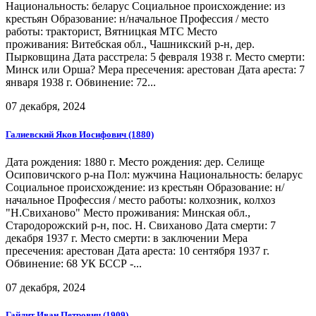
Национальность: беларус Социальное происхождение: из
крестьян Образование: н/начальное Профессия / место
работы: тракторист, Вятницкая МТС Место
проживания: Витебская обл., Чашникский р-н, дер.
Пырковщина Дата расстрела: 5 февраля 1938 г. Место смерти:
Минск или Орша? Мера пресечения: арестован Дата ареста: 7
января 1938 г. Обвинение: 72...
07 декабря, 2024
Галиевский Яков Иосифович (1880)
Дата рождения: 1880 г. Место рождения: дер. Селище
Осиповичского р-на Пол: мужчина Национальность: беларус
Социальное происхождение: из крестьян Образование: н/
начальное Профессия / место работы: колхозник, колхоз
"Н.Свиханово" Место проживания: Минская обл.,
Стародорожский р-н, пос. Н. Свиханово Дата смерти: 7
декабря 1937 г. Место смерти: в заключении Мера
пресечения: арестован Дата ареста: 10 сентября 1937 г.
Обвинение: 68 УК БССР -...
07 декабря, 2024
Гайлит Иван Петрович (1909)