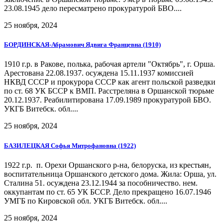
23.08.1945 дело пересматрено прокуратурой БВО....
25 ноября, 2024
БОРДИНСКАЯ-Абрамович Ядвига Францевна (1910)
1910 г.р. в Ракове, полька, рабочая артели "Октябрь", г. Орша.
Арестована 22.08.1937. осуждена 15.11.1937 комиссией
НКВД СССР и прокурора СССР как агент польской разведки
по ст. 68 УК БССР к ВМП. Расстреляна в Оршанской тюрьме
20.12.1937. Реабилитирована 17.09.1989 прокуратурой БВО.
УКГБ Витебск. обл....
25 ноября, 2024
БАЗИЛЕЦКАЯ Софья Митрофановна (1922)
1922 г.р. п. Орехи Оршанского р-на, белоруска, из крестьян,
воспитательница Оршанского детского дома. Жила: Орша, ул.
Сталина 51. осуждена 23.12.1944 за пособничество. нем.
оккупантам по ст. 65 УК БССР. Дело прекращено 16.07.1946
УМГБ по Кировской обл. УКГБ Витебск. обл....
25 ноября, 2024