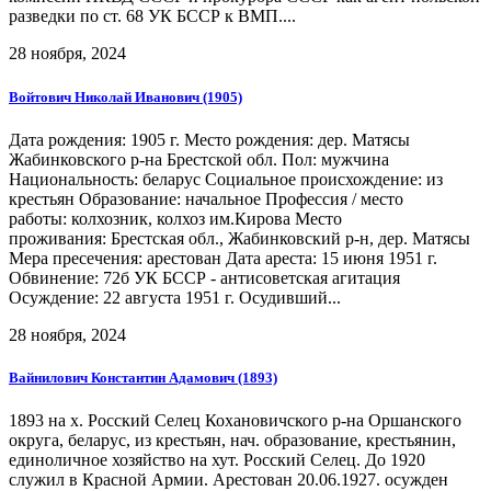
разведки по ст. 68 УК БССР к ВМП....
28 ноября, 2024
Войтович Николай Иванович (1905)
Дата рождения: 1905 г. Место рождения: дер. Матясы
Жабинковского р-на Брестской обл. Пол: мужчина
Национальность: беларус Социальное происхождение: из
крестьян Образование: начальное Профессия / место
работы: колхозник, колхоз им.Кирова Место
проживания: Брестская обл., Жабинковский р-н, дер. Матясы
Мера пресечения: арестован Дата ареста: 15 июня 1951 г.
Обвинение: 72б УК БССР - антисоветская агитация
Осуждение: 22 августа 1951 г. Осудивший...
28 ноября, 2024
Вайнилович Константин Адамович (1893)
1893 на х. Росский Селец Кохановичского р-на Оршанского
округа, беларус, из крестьян, нач. образование, крестьянин,
единоличное хозяйство на хут. Росский Селец. До 1920
служил в Красной Армии. Арестован 20.06.1927. осужден