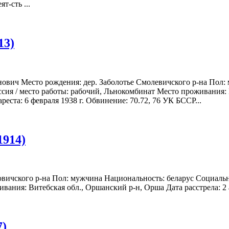
т-сть ...
13)
ович Место рождения: дер. Заболотье Смолевичского р-на Пол:
ия / место работы: рабочий, Льнокомбинат Место проживания: В
реста: 6 февраля 1938 г. Обвинение: 70.72, 76 УК БССР...
1914)
овичского р-на Пол: мужчина Национальность: беларус Социальн
ания: Витебская обл., Оршанский р-н, Орша Дата расстрела: 2 ап
7)