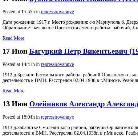
Posted at 15:55h
in
repressirovannye
Дата рождения: 1917 г. Место рождения: с-з Мариуполь б. Дзе
Образование: начальное Профессия / место работы: рабочий, Ль
Read More
17 Июн
Багуцкий Петр Викентьевич (19
Posted at 14:41h
in
repressirovannye
1912 д.Брезино Бегомльского района, рабочий Оршанского ль
деятельность к ВМН. Расстрелян 02.04.1938 в г.Минске. Реабили
Read More
13 Июн
Олейников Александр Александ
Posted at 18:04h
in
repressirovannye
1913 д.Забалотье Смолевицкого района, рабочий Оршанского 
деятельности к ВМН. Расстрелян 02.04.1938г. в г.Минске. Реаби