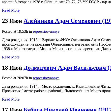
ареста: 6 февраля 1938 г. Обвинение: 70, 72, 76 УК БССР - к/р дея
Read More
23 Июн
Алейников Адам Семенович (19
Posted at 19:53h
in
repressirovannye
Дата рождения: 1913 г. Варианты ФИО: Олейников Адам Семен
происхождение: из крестьян Образование: неграмотный Професс
1938 г. Место смерти: Минск Мера пресечения: арестован Дата а
Read More
18 Июн
Долматович Адам Васильевич (
Posted at 20:07h
in
repressirovannye
Дата рождения: 1914 г. Место рождения: х. Калишинские Житк
Профессия / место работы: рабочий, Льнокомбинат Место прожив
Read More
17 Июн
Бубига Николай Иванович (191