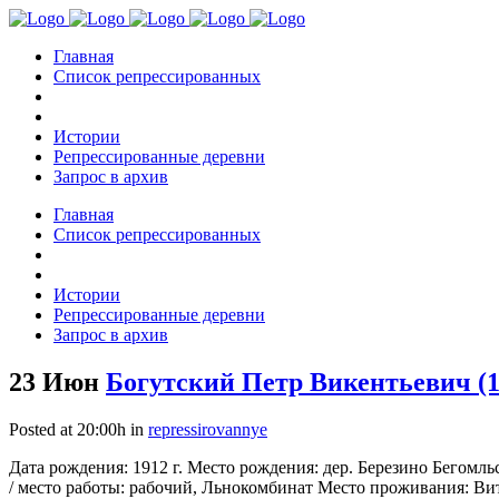
Главная
Список репрессированных
Истории
Репрессированные деревни
Запрос в архив
Главная
Список репрессированных
Истории
Репрессированные деревни
Запрос в архив
23 Июн
Богутский Петр Викентьевич (1
Posted at 20:00h
in
repressirovannye
Дата рождения: 1912 г. Место рождения: дер. Березино Бегомл
/ место работы: рабочий, Льнокомбинат Место проживания: Вит