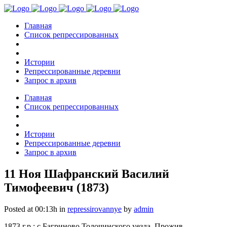
Главная
Список репрессированных
Истории
Репрессированные деревни
Запрос в архив
Главная
Список репрессированных
Истории
Репрессированные деревни
Запрос в архив
11 Ноя
Шафранский Василий
Тимофеевич (1873)
Posted at 00:13h
in
repressirovannye
by
admin
1873 г.р.; с.Багриново Толочинского уезда. Прожив.