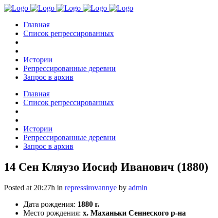
Главная
Список репрессированных
Истории
Репрессированные деревни
Запрос в архив
Главная
Список репрессированных
Истории
Репрессированные деревни
Запрос в архив
14 Сен
Кляузо Иосиф Иванович (1880)
Posted at 20:27h
in
repressirovannye
by
admin
Дата рождения:
1880 г.
Место рождения:
х. Маханьки Сеннеского р-на