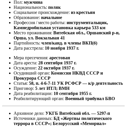
Пол:
мужчина
Национальность:
поляк
Социальное происхождение:
из крестьян
Образование:
начальное
Профессия / место работы:
инструментальщик,
Камнедробильная установка карьера 533 км
Место проживания:
Витебская обл., Оршанский р-н,
Орша, ул. Вокзальная 41
Партийность:
член/канд. в члены ВКП(б)
Дата расстрела:
10 ноября 1937 г.
Мера пресечения:
арестован
Дата ареста:
28 сентября 1937 г.
Осуждение:
22 октября 1937 г.
Осудивший орган:
Комиссия НКВД СССР и
Прокурора СССР
Статья:
58, п. 4-6-7-11 УК РСФСР — к/р деятельность
Приговор:
5 лет ИТЛ; ВМН
Дата реабилитации:
10 сентября 1955 г.
Реабилитирующий орган:
Военный трибунал БВО
Архивное дело:
УКГБ Витебской обл. — 5297-п
Источники данных:
БД «Жертвы политического
террора в СССР»; Белорусский «Мемориал»