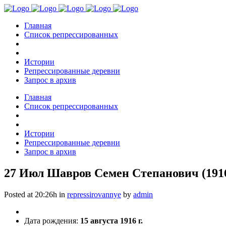
Главная
Список репрессированных
Истории
Репрессированные деревни
Запрос в архив
Главная
Список репрессированных
Истории
Репрессированные деревни
Запрос в архив
27 Июл
Шавров Семен Степанович (191
Posted at 20:26h
in
repressirovannye
by
admin
Дата рождения:
15 августа 1916 г.