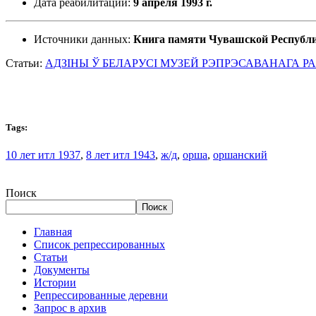
Дата реабилитации:
9 апреля 1993 г.
Источники данных:
Книга памяти Чувашской Республ
Статьи:
АДЗІНЫ Ў БЕЛАРУСІ МУЗЕЙ РЭПРЭСАВАНАГА РА
Tags:
10 лет итл 1937
,
8 лет итл 1943
,
ж/д
,
орша
,
оршанский
Поиск
Поиск
Главная
Список репрессированных
Статьи
Документы
Истории
Репрессированные деревни
Запрос в архив