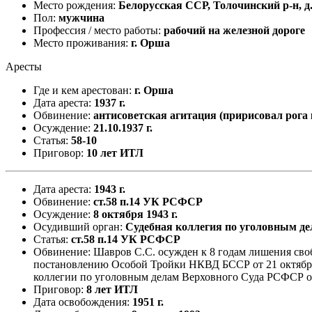
Место рождения:
Белорусская ССР, Толочинский р-н, 
Пол:
мужчина
Профессия / место работы:
рабочий на железной дороге
Место проживания:
г. Орша
Аресты
Где и кем арестован:
г. Орша
Дата ареста:
1937 г.
Обвинение:
антисоветская агитация (пририсовал рога 
Осуждение:
21.10.
1937 г.
Статья:
58-10
Приговор:
10 лет ИТЛ
Дата ареста:
1943 г.
Обвинение:
ст.58 п.14 УК РСФСР
Осуждение:
8 октября 1943 г.
Осудивший орган:
Судебная коллегия по уголовным д
Статья:
ст.58 п.14 УК РСФСР
Обвинение
: Шавров С.С. осужден к 8 годам лишения сво
постановлению Особой Тройки НКВД БССР от 21 октября 
коллегии по уголовным делам Верховного Суда РСФСР от 2
Приговор:
8 лет ИТЛ
Дата освобождения:
1951 г.