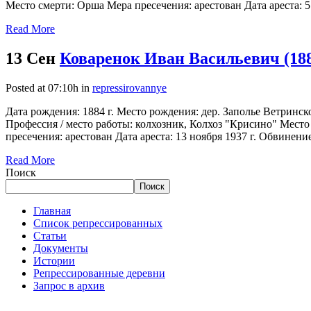
Место смерти: Орша Мера пресечения: арестован Дата ареста: 5 
Read More
13 Сен
Коваренок Иван Васильевич (18
Posted at 07:10h
in
repressirovannye
Дата рождения: 1884 г. Место рождения: дер. Заполье Ветринс
Профессия / место работы: колхозник, Колхоз "Крисино" Место 
пресечения: арестован Дата ареста: 13 ноября 1937 г. Обвинение:
Read More
Поиск
Поиск
Главная
Список репрессированных
Статьи
Документы
Истории
Репрессированные деревни
Запрос в архив