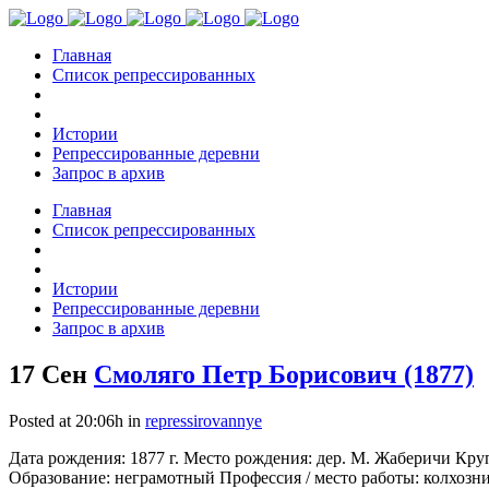
Главная
Список репрессированных
Истории
Репрессированные деревни
Запрос в архив
Главная
Список репрессированных
Истории
Репрессированные деревни
Запрос в архив
17 Сен
Смоляго Петр Борисович (1877)
Posted at 20:06h
in
repressirovannye
Дата рождения: 1877 г. Место рождения: дер. М. Жаберичи Кр
Образование: неграмотный Профессия / место работы: колхозник