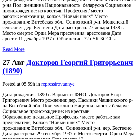
р-на Пол: женщина Национальность: беларуска Социальное
происхождение: из крестьян Профессия / место
работы: колхозница, колхоз "Новый шлях" Место
проживания: Витебская обл., Сенненский р-н, Мощенский
сельсовет дер. Бествено Дата расстрела: 27 января 1938 г.
Место смерти: Орша Мера пресечения: арестована Дата
ареста: 11 декабря 1937 г. Обвинение: 72а УК БССР -...
Read More
27 Авг
Докторов Георгий Григорьевич
(1890)
Posted at 05:59h
in
repressirovannye
Дата рождения: 1890 г. Варианты ФИО: Докторов Егор
Григорьевич Место рождения: дер. Пасынки Чашникского р-
на Витебской обл. Пол: мужчина Национальность: беларус
Социальное происхождение: из крестьян
Образование: начальное Профессия / место работы: зам.
председателя, Колхоз "Новый шлях" Место
проживания: Витебская обл., Сенненский р-н, дер. Бествено
Дата расстрела: 29 сентября 1937 г. Место смерти: Орша Мера