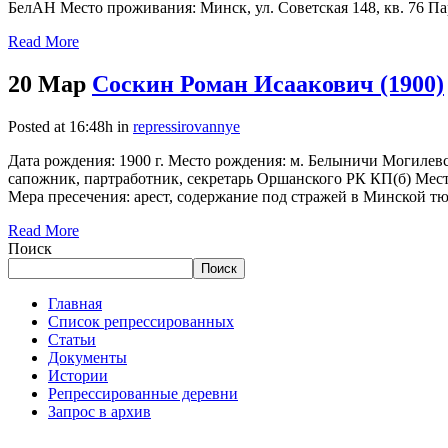
БелАН Место проживания: Минск, ул. Советская 148, кв. 76 Пар
Read More
20 Мар
Соскин Роман Исаакович (1900)
Posted at 16:48h
in
repressirovannye
Дата рождения: 1900 г. Место рождения: м. Белыничи Могилевс
сапожник, партработник, секретарь Оршанского РК КП(б) Место 
Мера пресечения: арест, содержание под стражей в Минской тюр
Read More
Поиск
Поиск
Главная
Список репрессированных
Статьи
Документы
Истории
Репрессированные деревни
Запрос в архив