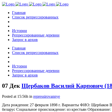
Главная
Список репрессированных
Истории
Репрессированные деревни
Запрос в архив
Главная
Список репрессированных
Истории
Репрессированные деревни
Запрос в архив
07 Дек
Щербаков Василий Карпович (18
Posted at 15:56h
in
repressirovannye
Дата рождения: 27 февраля 1898 г. Варианты ФИО: Щербаков В
беларус Социальное происхождение: из крестьян Образование: