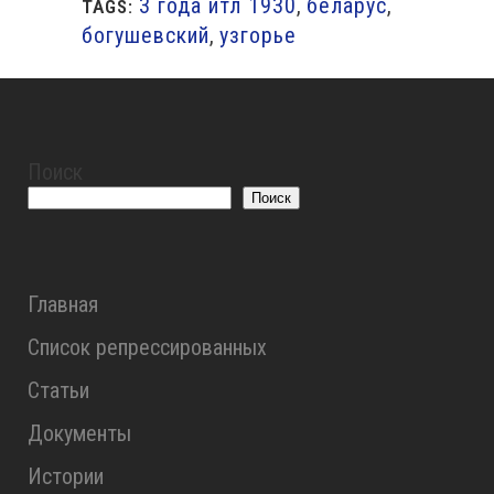
3 года итл 1930
,
беларус
,
TAGS:
богушевский
,
узгорье
Поиск
Поиск
Главная
Список репрессированных
Статьи
Документы
Истории