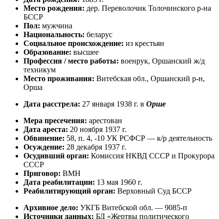
Место рождения:
дер. Переволочик Толочинского р-на
БССР
Пол:
мужчина
Национальность:
беларус
Социальное происхождение:
из крестьян
Образование:
высшее
Профессия / место работы:
военрук, Оршанский ж/д
техникум
Место проживания:
Витебская обл., Оршанский р-н,
Орша
Дата расстрела:
27 января 1938 г. в
Орше
Мера пресечения:
арестован
Дата ареста:
20 ноября 1937 г.
Обвинение:
58, п. 4, -10 УК РСФСР — к/р деятельность
Осуждение:
28 декабря 1937 г.
Осудивший орган:
Комиссия НКВД СССР и Прокурора
СССР
Приговор:
ВМН
Дата реабилитации:
13 мая 1960 г.
Реабилитирующий орган:
Верховный Суд БССР
Архивное дело:
УКГБ Витебской обл. — 9085-п
Источники данных:
БД «Жертвы политического