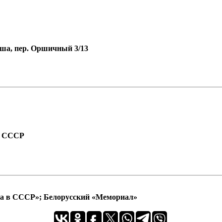
рша, пер. Оршичный 3/13
а СССР
ра в СССР»; Белорусский «Мемориал»