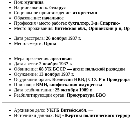
Пол:
мужчина
Национальность:
беларус
Социальное происхождение:
из крестьян
Образование:
начальное
Профессия / место работы:
бухгалтер, З-д»Спартак»
Место проживания:
Витебская обл., Оршанский р-н, О
Дата расстрела:
26 ноября 1937 г.
Место смерти:
Орша
Мера пресечения:
арестован
Дата ареста:
2 ноября 1937 г.
Обвинение:
68 УК БССР — агент польской разведки
Осуждение:
13 ноября 1937 г.
Осудивший орган:
Комиссия НКВД СССР и Прокурор
Приговор:
ВМН, конфискация имущества
Дата реабилитации:
25 октября 1989 г.
Реабилитирующий орган:
Прокуратура БВО
Архивное дело:
УКГБ Витебск.обл. —
Источники данных:
БД «Жертвы политического терро