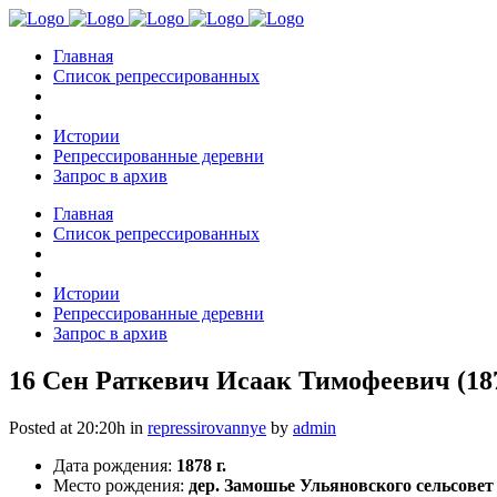
Главная
Список репрессированных
Истории
Репрессированные деревни
Запрос в архив
Главная
Список репрессированных
Истории
Репрессированные деревни
Запрос в архив
16 Сен
Раткевич Исаак Тимофеевич (18
Posted at 20:20h
in
repressirovannye
by
admin
Дата рождения:
1878 г.
Место рождения:
дер. Замошье Ульяновского сельсовет