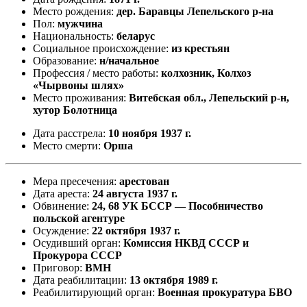
Место рождения:
дер. Баравцы Лепельского р-на
Пол:
мужчина
Национальность:
беларус
Социальное происхождение:
из крестьян
Образование:
н/начальное
Профессия / место работы:
колхозник, Колхоз
«Чырвоны шлях»
Место проживания:
Витебская обл., Лепельский р-н,
хутор Болотница
Дата расстрела:
10 ноября 1937 г.
Место смерти:
Орша
Мера пресечения:
арестован
Дата ареста:
24 августа 1937 г.
Обвинение:
24, 68 УК БССР — Пособничество
польской агентуре
Осуждение:
22 октября 1937 г.
Осудивший орган:
Комиссия НКВД СССР и
Прокурора СССР
Приговор:
ВМН
Дата реабилитации:
13 октября 1989 г.
Реабилитирующий орган:
Военная прокуратура БВО