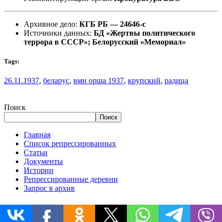
Архивное дело:
КГБ РБ — 24646-с
Источники данных:
БД «Жертвы политического
террора в СССР»; Белорусский «Мемориал»
Tags:
26.11.1937
,
беларус
,
вмн орша 1937
,
крупский
,
радица
Поиск
Поиск
Главная
Список репрессированных
Статьи
Документы
Истории
Репрессированные деревни
Запрос в архив