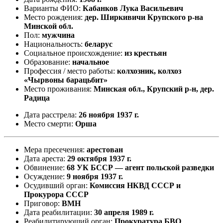
Варианты ФИО:
Кабанков Лука Васильевич
Место рождения:
дер. Ширкивичи Крупского р-на
Минской обл.
Пол:
мужчина
Национальность:
беларус
Социальное происхождение:
из крестьян
Образование:
начальное
Профессия / место работы:
колхозник, колхоз
«Чырвоны барацьбит»
Место проживания:
Минская обл., Крупский р-н, дер.
Радица
Дата расстрела:
26 ноября 1937 г.
Место смерти:
Орша
Мера пресечения:
арестован
Дата ареста:
29 октября 1937 г.
Обвинение:
68 УК БССР — агент польской разведки
Осуждение:
9 ноября 1937 г.
Осудивший орган:
Комиссия НКВД СССР и
Прокурора СССР
Приговор:
ВМН
Дата реабилитации:
30 апреля 1989 г.
Реабилитирующий орган:
Прокуратура БВО