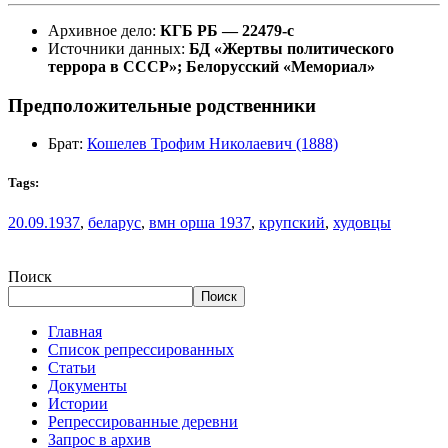
Архивное дело:
КГБ РБ — 22479-с
Источники данных:
БД «Жертвы политического
террора в СССР»; Белорусский «Мемориал»
Предположительные родственники
Брат:
Кошелев Трофим Николаевич (1888)
Tags:
20.09.1937
,
беларус
,
вмн орша 1937
,
крупский
,
худовцы
Поиск
Поиск
Главная
Список репрессированных
Статьи
Документы
Истории
Репрессированные деревни
Запрос в архив