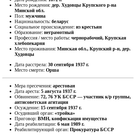
Место рождения:
дер. Худовцы Крупского р-на
Минской обл.
Пол:
мужчина
Национальность:
беларус
Социальное происхождение:
из крестьян
Образование:
неграмотный
Профессия / место работы:
чернорабочий, Крупская
хлебопекарня
Место проживания:
Минская обл., Крупский р-н, дер.
Худовцы
Дата расстрела:
30 сентября 1937 г.
Место смерти:
Орша
Мера пресечения:
арестован
Дата ареста:
5 августа 1937 г.
Обвинение:
72, 76 УК БССР — участник к/р группы,
антисоветская агитация
Осуждение:
15 сентября 1937 г.
Осудивший орган:
«тройка»
Приговор:
ВМН, конфискация имущества
Дата реабилитации:
6 мая 1989 г.
Реабилитирующий орган:
Прокуратура БССР