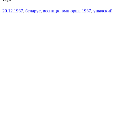
20.12.1937
,
беларус
,
весницк
,
вмн орша 1937
,
ушачский