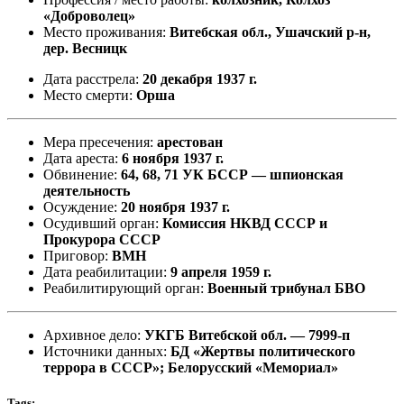
«Доброволец»
Место проживания:
Витебская обл., Ушачский р-н,
дер. Весницк
Дата расстрела:
20 декабря 1937 г.
Место смерти:
Орша
Мера пресечения:
арестован
Дата ареста:
6 ноября 1937 г.
Обвинение:
64, 68, 71 УК БССР — шпионская
деятельность
Осуждение:
20 ноября 1937 г.
Осудивший орган:
Комиссия НКВД СССР и
Прокурора СССР
Приговор:
ВМН
Дата реабилитации:
9 апреля 1959 г.
Реабилитирующий орган:
Военный трибунал БВО
Архивное дело:
УКГБ Витебской обл. — 7999-п
Источники данных:
БД «Жертвы политического
террора в СССР»; Белорусский «Мемориал»
Tags: