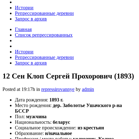
Истории
Репрессированные деревни
Запрос в архив
Главная
Список репрессированных
Истории
Репрессированные деревни
Запрос в архив
12 Сен
Клоп Сергей Прохорович (1893)
Posted at 19:17h
in
repressirovannye
by
admin
Дата рождения:
1893 г.
Место рождения:
дер. Заболотье Ушачского р-на
БССР
Пол:
мужчина
Национальность:
беларус
Социальное происхождение:
из крестьян
Образование:
н/начальное
Профессия / место работы:
колхозник, Колхоз