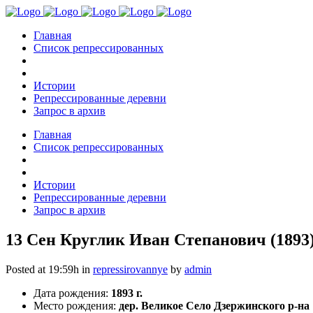
Главная
Список репрессированных
Истории
Репрессированные деревни
Запрос в архив
Главная
Список репрессированных
Истории
Репрессированные деревни
Запрос в архив
13 Сен
Круглик Иван Степанович (1893
Posted at 19:59h
in
repressirovannye
by
admin
Дата рождения:
1893 г.
Место рождения:
дер. Великое Село Дзержинского р-на