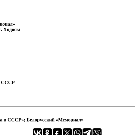
ционал»
с. Ходосы
а СССР
ра в СССР»; Белорусский «Мемориал»