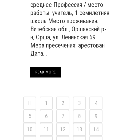
среднее Профессия / место
работы: учитель, 1 семилетняя
школа Место проживания:
Витебская обл., Оршанский р-
н, Орша, ул. Ленинская 69
Мера пресечения: арестован
Дата...
READ MORE
1
2
3
4
5
6
7
8
9
10
11
12
13
14