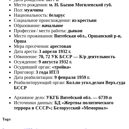
Место рождения:
м. Н. Быхов Могилевской губ.
Пол:
мужчина
Национальность:
беларус
Социальное происхождение:
из крестьян
Образование:
начальное
Профессия / место работы:
дьякон
Место проживания:
Витебская обл., Оршанский р-н,
Орша
Мера пресечения:
арестован
Дата ареста:
3 апреля 1932 г.
Обвинение:
70, 72 УК БССР — К/р деятельность
Осуждение:
9 августа 1932 г.
Осудивший орган:
«тройка»
Приговор:
3 года ИТЛ
Дата реабилитации:
9 февраля 1959 г.
Реабилитирующий орган:
Кол.по угол.делам Верх.суда
БССР
Архивное дело:
УКГБ Витебской обл. — 6739-п
Источники данных:
БД «Жертвы политического
террора в СССР»; Белорусский «Мемориал»
Tags: