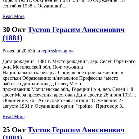
апреля 1938 г. Обвинение: по ст. 58 - 9, 10 Осуждение: 18
сентября 1938 г. Осудивший...
Read More
30 Окт
Тустов Герасим Анисимович
(1881)
Posted at 20:53h
in
repressirovannye
Дата рождения: 1881 г. Место рождения: дер. Селец Горецкого
р-на Могилевской обл. Пол: мужчина
Национальность: беларус Социальное происхождение: из
крестьян Образование: н/начальное Профессия / место
работы: единоличник, д.Селец Место
проживания: Могилевская обл., Горецкий р-н, дер. Селец 1-й
арест Мера пресечения: арестован Дата ареста: 26 июня 1931 г.
Обвинение: 76 - Антисоветская агитация Осуждение: 27
августа 1931 г. Осудивший орган: "тройка" Приговор: 3...
Read More
25 Окт
Тустов Герасим Анисимович
(1881)