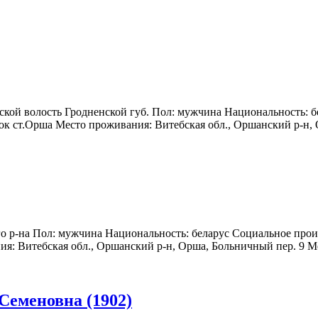
нской волость Гродненской губ. Пол: мужчина Национальность: б
ок ст.Орша Место проживания: Витебская обл., Оршанский р-н, О
го р-на Пол: мужчина Национальность: беларус Социальное прои
я: Витебская обл., Оршанский р-н, Орша, Больничный пер. 9 Мера
Семеновна (1902)