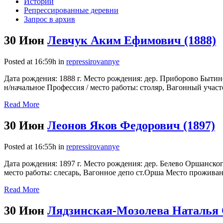
Истории
Репрессированные деревни
Запрос в архив
30 Июн
Левчук Аким Ефимович (1888)
Posted at 16:59h
in
repressirovannye
Дата рождения: 1888 г. Место рождения: дер. Приборово Быти
н/начальное Профессия / место работы: столяр, Вагонный участ
Read More
30 Июн
Леонов Яков Федорович (1897)
Posted at 16:55h
in
repressirovannye
Дата рождения: 1897 г. Место рождения: дер. Белево Оршанско
место работы: слесарь, Вагонное депо ст.Орша Место проживани
Read More
30 Июн
Лядзинская-Мозолева Наталья 