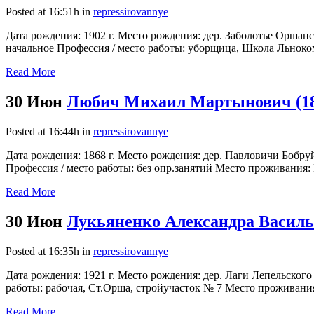
Posted at 16:51h
in
repressirovannye
Дата рождения: 1902 г. Место рождения: дер. Заболотье Оршан
начальное Профессия / место работы: уборщица, Школа Льноком
Read More
30 Июн
Любич Михаил Мартынович (18
Posted at 16:44h
in
repressirovannye
Дата рождения: 1868 г. Место рождения: дер. Павловичи Бобру
Профессия / место работы: без опр.занятий Место проживания: 
Read More
30 Июн
Лукьяненко Александра Василье
Posted at 16:35h
in
repressirovannye
Дата рождения: 1921 г. Место рождения: дер. Лаги Лепельског
работы: рабочая, Ст.Орша, стройучасток № 7 Место проживания:
Read More