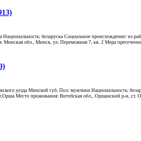
913)
а Национальность: беларуска Социальное происхождение: из раб
инская обл., Минск, ул. Переможная 7, кв. 2 Мера пресечения: а
0)
овского уезда Минской губ. Пол: мужчина Национальность: бела
Орша Место проживания: Витебская обл., Оршанский р-н, ст. Орша