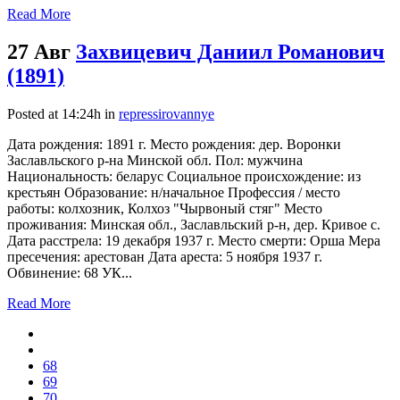
Read More
27 Авг
Захвицевич Даниил Романович
(1891)
Posted at 14:24h
in
repressirovannye
Дата рождения: 1891 г. Место рождения: дер. Воронки
Заславльского р-на Минской обл. Пол: мужчина
Национальность: беларус Социальное происхождение: из
крестьян Образование: н/начальное Профессия / место
работы: колхозник, Колхоз "Чырвоный стяг" Место
проживания: Минская обл., Заславльский р-н, дер. Кривое с.
Дата расстрела: 19 декабря 1937 г. Место смерти: Орша Мера
пресечения: арестован Дата ареста: 5 ноября 1937 г.
Обвинение: 68 УК...
Read More
68
69
70