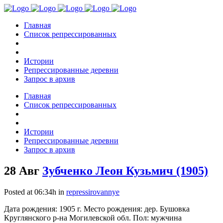
Главная
Список репрессированных
Истории
Репрессированные деревни
Запрос в архив
Главная
Список репрессированных
Истории
Репрессированные деревни
Запрос в архив
28 Авг
Зубченко Леон Кузьмич (1905)
Posted at 06:34h
in
repressirovannye
Дата рождения: 1905 г. Место рождения: дер. Бушовка
Круглянского р-на Могилевской обл. Пол: мужчина