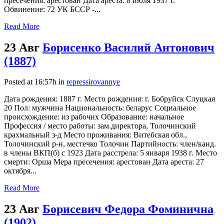
пресечения: арестован Дата ареста: 8 июля 1937 г.
Обвинение: 72 УК БССР -...
Read More
23 Авг
Борисенко Василий Антонович
(1887)
Posted at 16:57h
in
repressirovannye
Дата рождения: 1887 г. Место рождения: г. Бобруйск Слуцкая
20 Пол: мужчина Национальность: беларус Социальное
происхождение: из рабочих Образование: начальное
Профессия / место работы: зам.директора, Толочинский
крахмальный з-д Место проживания: Витебская обл.,
Толочинский р-н, местечко Толочин Партийность: член/канд.
в члены ВКП(б) с 1923 Дата расстрела: 5 января 1938 г. Место
смерти: Орша Мера пресечения: арестован Дата ареста: 27
октября...
Read More
23 Авг
Борисевич Федора Фоминична
(1902)