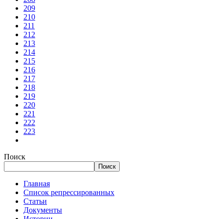
209
210
211
212
213
214
215
216
217
218
219
220
221
222
223
Поиск
Поиск
Главная
Список репрессированных
Статьи
Документы
Истории