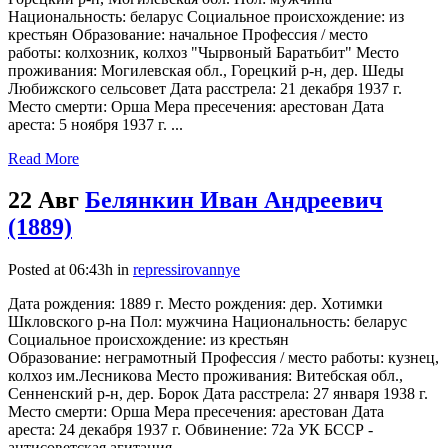
Национальность: беларус Социальное происхождение: из
крестьян Образование: начальное Профессия / место
работы: колхозник, колхоз "Чырвоный Баратьбит" Место
проживания: Могилевская обл., Горецкий р-н, дер. Шеды
Любижского сельсовет Дата расстрела: 21 декабря 1937 г.
Место смерти: Орша Мера пресечения: арестован Дата
ареста: 5 ноября 1937 г. ...
Read More
22 Авг
Белянкин Иван Андреевич
(1889)
Posted at 06:43h
in
repressirovannye
Дата рождения: 1889 г. Место рождения: дер. Хотимки
Шкловского р-на Пол: мужчина Национальность: беларус
Социальное происхождение: из крестьян
Образование: неграмотный Профессия / место работы: кузнец,
колхоз им.Лесникова Место проживания: Витебская обл.,
Сенненский р-н, дер. Борок Дата расстрела: 27 января 1938 г.
Место смерти: Орша Мера пресечения: арестован Дата
ареста: 24 декабря 1937 г. Обвинение: 72а УК БССР -
антисоветская агитация ...