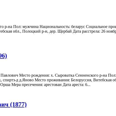
го р-на Пол: мужчина Национальность: беларус Социальное прои
ская обл., Полоцкий р-н, дер. Щербай Дата расстрела: 26 ноябр
96)
Павлович Место рождения: х. Сыроватка Сенненского р-на Пол
, спиртз-д д.Яново Место проживания: Белоруссия, Витебская об
 Орша Мера пресечения: арестован Дата ареста: 6...
ич (1877)