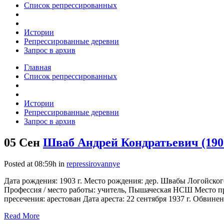
Список репрессированных
Истории
Репрессированные деревни
Запрос в архив
Главная
Список репрессированных
Истории
Репрессированные деревни
Запрос в архив
05 Сен
Шваб Андрей Кондратьевич (190
Posted at 08:59h
in
repressirovannye
Дата рождения: 1903 г. Место рождения: дер. Швабы Логойско
Профессия / место работы: учитель, Пышаческая НСШ Место про
пресечения: арестован Дата ареста: 22 сентября 1937 г. Обвинен
Read More