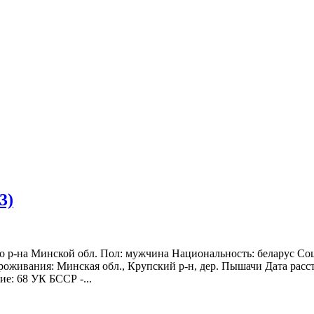
3)
го р-на Минской обл. Пол: мужчина Национальность: беларус Со
живания: Минская обл., Крупский р-н, дер. Пышачи Дата расстр
ие: 68 УК БССР -...