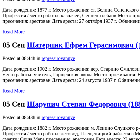
Дата рождения: 1877 г. Место рождения: ст. Белица Сененског
Профессия / место работы: казначей, Сеннен.госбанк Место про
пресечения: арестован Дата ареста: 27 октября 1937 г. Обвинени
Read More
05 Сен
Шатерник Ефрем Герасимович (
Posted at 08:44h
in
repressirovannye
Дата рождения: 1902 г. Место рождения: дер. Старино Смилови
место работы: учитель, Горщевская школа Место проживания: Ви
пресечения: арестован Дата ареста: 24 августа 1937 г. Обвинени
Read More
05 Сен
Шарупич Степан Федорович (18
Posted at 08:43h
in
repressirovannye
Дата рождения: 1882 г. Место рождения: м. Ленино Слуцкого р
Профессия / место работы: лесовод, Плещеницкий райлесхоз Ме
смерти: Орша Мера пресечения: арестован Дата ареста: 23 авгус