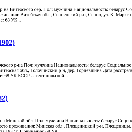
о р-на Витебского оер. Пол: мужчина Национальность: беларус 
живания: Витебская обл., Сенненский р-н, Сенно, ул. К. Маркса 
е: 68 УК...
1902)
чского р-на Пол: мужчина Национальность: беларус Социальное 
тебская обл., Толочинский р-н, дер. Горцевщина Дата расстрела
е: 68 УК БССР - агент польской...
82)
-на Минской обл. Пол: мужчина Национальность: беларус Социал
сто проживания: Минская обл., Плещеницкий р-н, Плещеницы, ул
та 1937 г. Обвинение: 68 УК...