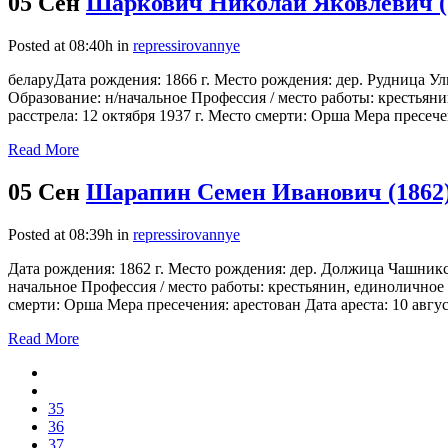
05 Сен
Шаркович Николай Яковлевич (
Posted at 08:40h
in
repressirovannye
беларуДата рождения: 1866 г. Место рождения: дер. Рудница У
Образование: н/начальное Профессия / место работы: крестьяни
расстрела: 12 октября 1937 г. Место смерти: Орша Мера пресечен
Read More
05 Сен
Шарапин Семен Иванович (1862
Posted at 08:39h
in
repressirovannye
Дата рождения: 1862 г. Место рождения: дер. Должица Чашникс
начальное Профессия / место работы: крестьянин, единоличное 
смерти: Орша Мера пресечения: арестован Дата ареста: 10 авгус
Read More
35
36
37