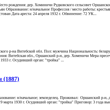
есто рождения: дер. Хоминичи Рудковского сельсовет Оршанско
ян Образование: н/начальное Профессия / место работы: крестья
ован Дата ареста: 24 апреля 1932 г. Обвинение: 72 УК...
кого р-на Витебской обл. Пол: мужчина Национальность: белару
ия: Витебская обл., Оршанский р-н, дер. Хоменичи Мера пресечен
1933 г. Осудивший орган: "тройка" ...
 (1887)
бразование: н/начальное; земледелец. Проживал: Оршанский р-н, 
 9 марта 1930 г. Осудивший орган: "тройка" Приговор: 3 года вы