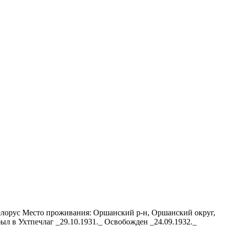
елорус Место проживания: Оршанский р-н, Оршанский округ,
 в Ухтпечлаг _29.10.1931._ Освобожден _24.09.1932._