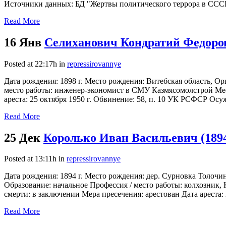
Источники данных: БД "Жертвы политического террора в СССР
Read More
16 Янв
Селиханович Кондратий Федоров
Posted at 22:17h
in
repressirovannye
Дата рождения: 1898 г. Место рождения: Витебская область, О
место работы: инженер-экономист в СМУ Казмясомолстрой Мес
ареста: 25 октября 1950 г. Обвинение: 58, п. 10 УК РСФСР Осуж
Read More
25 Дек
Королько Иван Васильевич (189
Posted at 13:11h
in
repressirovannye
Дата рождения: 1894 г. Место рождения: дер. Сурновка Толочи
Образование: начальное Профессия / место работы: колхозник, 
смерти: в заключении Мера пресечения: арестован Дата ареста:
Read More