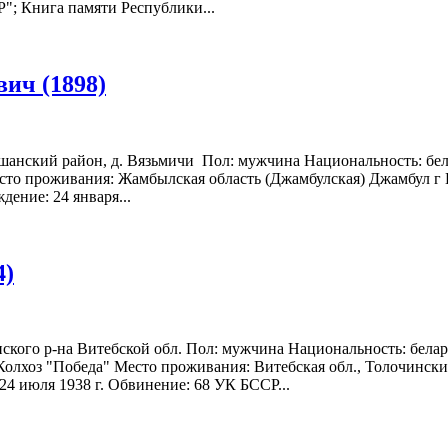
"; Книга памяти Республики...
ич (1898)
ршанский район, д. Вязьмичи Пол: мужчина Национальность: бел
то проживания: Жамбылская область (Джамбулская) Джамбул г Г
дение: 24 января...
4)
нского р-на Витебской обл. Пол: мужчина Национальность: бела
Колхоз "Победа" Место проживания: Витебская обл., Толочинский 
 24 июля 1938 г. Обвинение: 68 УК БССР...