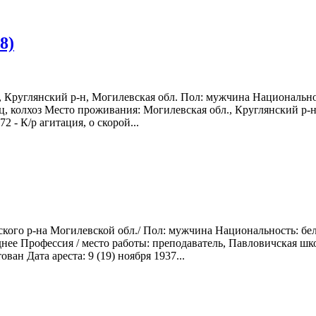
8)
, Круглянский р-н, Могилевская обл. Пол: мужчина Национально
, колхоз Место проживания: Могилевская обл., Круглянский р-н, 
2 - К/р агитация, о скорой...
нского р-на Могилевской обл./ Пол: мужчина Национальность: 
нее Профессия / место работы: преподаватель, Павловичская шк
ан Дата ареста: 9 (19) ноября 1937...