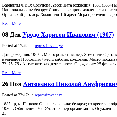
Варианты ФИО: Сосунова Авсей Дата рождения: 1881 (1884) М
Национальность: беларус Социальное происхождение: из кресть
Оршанский р-н, дер. Хоминичи 1-й арест Мера пресечения: арест
Read More
08 Дек
Уродо Харитон Иванович (1907)
Posted at 17:29h
in
repressirovannye
Дата рождения: 1907 г. Место рождения: дер. Хоменичи Оршанс
начальное Профессия / место работы: колхозник Место проживан
72, 75, 76 - Антисоветская деятельность Осуждение: 25 февраля 
Read More
26 Ноя
Антоненко Николай Ануфриевич
Posted at 22:42h
in
repressirovannye
1887 г.р, м. Пацково Оршанского р-на; беларус; из крестьян; о
1930 г. Обвинение: 76 - Участие в к/р организации. Осуждение:
21...