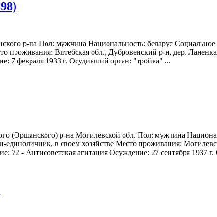
98)
нского р-на Пол: мужчина Национальность: беларус Социальное 
о проживания: Витебская обл., Дубровенский р-н, дер. Ланенка М
: 7 февраля 1933 г. Осудивший орган: "тройка" ...
кого (Оршанского) р-на Могилевской обл. Пол: мужчина Национа
ин-единоличник, в своем хозяйстве Место проживания: Могилевс
ние: 72 - Антисоветская агитация Осуждение: 27 сентября 1937 г.
)