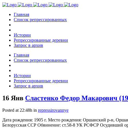
Главная
Список репрессированных
Истории
Репрессированные деревни
Запрос в архив
Главная
Список репрессированных
Истории
Репрессированные деревни
Запрос в архив
16 Янв
Сластенко Федор Макарович (19
Posted at 22:48h
in
repressirovannye
Дата рождения: 1905 г. Место рождения: Оршанский р-н, Орш
Белорусская ССР Обвинение: ст.58-8 УК РСФСР Осудивший орг