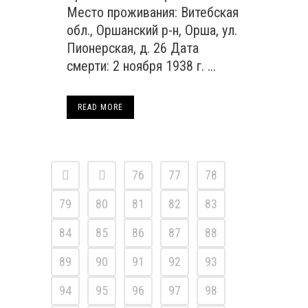
Место проживания: Витебская
обл., Оршанский р-н, Орша, ул.
Пионерская, д. 26 Дата
смерти: 2 ноября 1938 г. ...
READ MORE
76
77
78
79
80
81
82
83
84
85
86
87
88
89
90
91
92
93
94
95
96
97
98