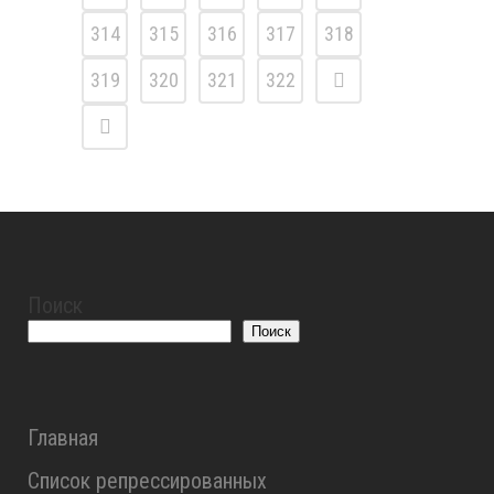
314
315
316
317
318
319
320
321
322
Поиск
Поиск
Главная
Список репрессированных