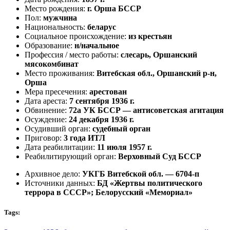
Место рождения:
г. Орша БССР
Пол:
мужчина
Национальность:
беларус
Социальное происхождение:
из крестьян
Образование:
н/начальное
Профессия / место работы:
слесарь, Оршанский
мясокомбинат
Место проживания:
Витебская обл., Оршанский р-н,
Орша
Мера пресечения:
арестован
Дата ареста:
7 сентября 1936 г.
Обвинение:
72а УК БССР — антисоветская агитация
Осуждение:
24 декабря 1936 г.
Осудивший орган:
судебный орган
Приговор:
3 года ИТЛ
Дата реабилитации:
11 июля 1957 г.
Реабилитирующий орган:
Верховный Суд БССР
Архивное дело:
УКГБ Витебской обл. — 6704-п
Источники данных:
БД «Жертвы политического
террора в СССР»; Белорусский «Мемориал»
Tags: