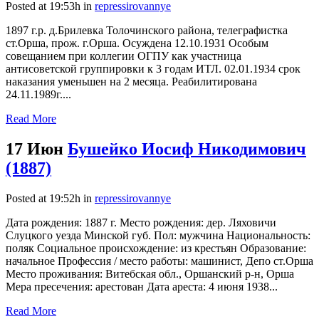
Posted at 19:53h
in
repressirovannye
1897 г.р. д.Брилевка Толочинского района, телеграфистка
ст.Орша, прож. г.Орша. Осуждена 12.10.1931 Особым
совещанием при коллегии ОГПУ как участница
антисоветской группировки к 3 годам ИТЛ. 02.01.1934 срок
наказания уменьшен на 2 месяца. Реабилитирована
24.11.1989г....
Read More
17 Июн
Бушейко Иосиф Никодимович
(1887)
Posted at 19:52h
in
repressirovannye
Дата рождения: 1887 г. Место рождения: дер. Ляховичи
Слуцкого уезда Минской губ. Пол: мужчина Национальность:
поляк Социальное происхождение: из крестьян Образование:
начальное Профессия / место работы: машинист, Депо ст.Орша
Место проживания: Витебская обл., Оршанский р-н, Орша
Мера пресечения: арестован Дата ареста: 4 июня 1938...
Read More