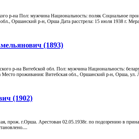
кого р-на Пол: мужчина Национальность: поляк Социальное прои
бл., Оршанский р-н, Орша Дата расстрела: 15 июля 1938 г. Мера п
мельянович (1893)
ского р-на Витебской обл. Пол: мужчина Национальность: белар
а Место проживания: Витебская обл., Оршанский р-н, Орша, ул. Л
ич (1902)
ая, прож. г.Орша. Арестован 02.05.1938г. по подозрению в при
ановлено....