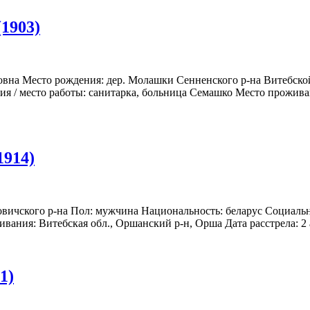
1903)
овна Место рождения: дер. Молашки Сенненского р-на Витебско
ия / место работы: санитарка, больница Семашко Место прожива
1914)
овичского р-на Пол: мужчина Национальность: беларус Социальн
ания: Витебская обл., Оршанский р-н, Орша Дата расстрела: 2 ап
1)