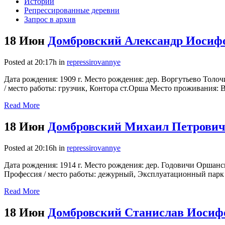
Истории
Репрессированные деревни
Запрос в архив
18 Июн
Домбровский Александр Иосифо
Posted at 20:17h
in
repressirovannye
Дата рождения: 1909 г. Место рождения: дер. Воргутьево Толо
/ место работы: грузчик, Контора ст.Орша Место проживания: В
Read More
18 Июн
Домбровский Михаил Петрович 
Posted at 20:16h
in
repressirovannye
Дата рождения: 1914 г. Место рождения: дер. Годовичи Оршан
Профессия / место работы: дежурный, Эксплуатационный парк с
Read More
18 Июн
Домбровский Станислав Иосифо