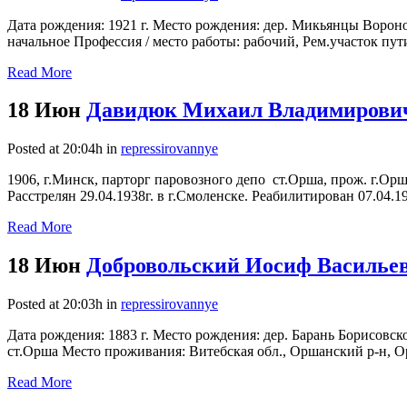
Дата рождения: 1921 г. Место рождения: дер. Микьянцы Ворон
начальное Профессия / место работы: рабочий, Рем.участок пут
Read More
18 Июн
Давидюк Михаил Владимирович
Posted at 20:04h
in
repressirovannye
1906, г.Минск, парторг паровозного депо ст.Орша, прож. г.О
Расстрелян 29.04.1938г. в г.Смоленске. Реабилитирован 07.04.19
Read More
18 Июн
Добровольский Иосиф Васильев
Posted at 20:03h
in
repressirovannye
Дата рождения: 1883 г. Место рождения: дер. Барань Борисовск
ст.Орша Место проживания: Витебская обл., Оршанский р-н, Орш
Read More