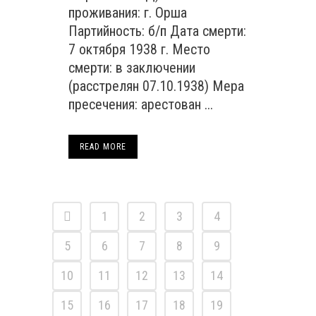
проживания: г. Орша
Партийность: б/п Дата смерти:
7 октября 1938 г. Место
смерти: в заключении
(расстрелян 07.10.1938) Мера
пресечения: арестован ...
READ MORE
1
2
3
4
5
6
7
8
9
10
11
12
13
14
15
16
17
18
19