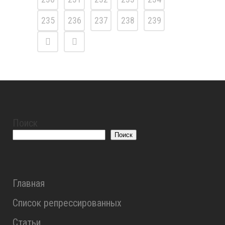
235
236
237
238
239
Поиск
Поиск
Главная
Список репрессированных
Статьи