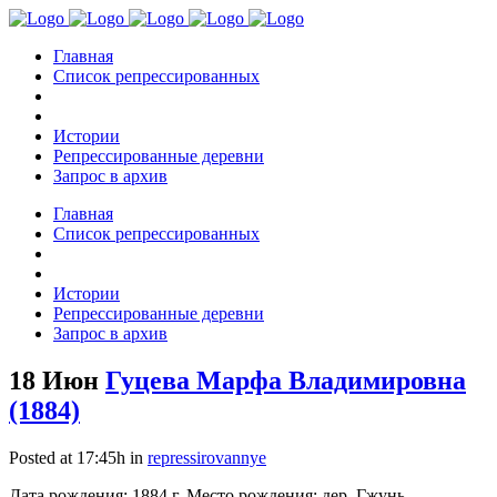
Главная
Список репрессированных
Истории
Репрессированные деревни
Запрос в архив
Главная
Список репрессированных
Истории
Репрессированные деревни
Запрос в архив
18 Июн
Гуцева Марфа Владимировна
(1884)
Posted at 17:45h
in
repressirovannye
Дата рождения: 1884 г. Место рождения: дер. Гжунь