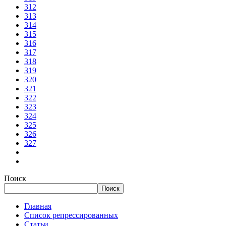
312
313
314
315
316
317
318
319
320
321
322
323
324
325
326
327
Поиск
Поиск
Главная
Список репрессированных
Статьи