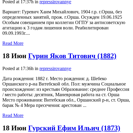
Posted at 17:37h
in
repressirovannye
Вариант: Гуревич Хаим Михайлович, 1904 г.р. г.Орша, без
определенных занятий, прож. г.Орша. Осужден 19.06.1925
Особым совещанием при коллегии ОГПУ за антисоветскую
агитацию к 3 годам лишения воли. Реабилитирован
09.09.1993г....
Read More
18 Июн
Гурин Яков Титович (1882)
Posted at 17:36h
in
repressirovannye
Дата рождения: 1882 г. Место рождения: д. Шебеко
Оршанского р-на Витебской обл. Пол: мужчина Социальное
происхождение: из крестьян Образование: среднее Профессия
/ место работы: десятник, Маневровая работа на ст. Орша
Место проживания: Витебская обл., Оршанский р-н, ст. Орша,
барак № 4 Мера пресечения: арестован ...
Read More
18 Июн
Гурский Ефим Ильич (1873)