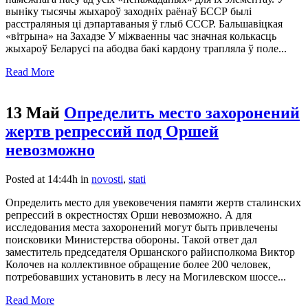
выніку тысячы жыхароў заходніх раёнаў БССР былі
расстраляныя ці дэпартаваныя ў глыб СССР. Бальшавіцкая
«вітрына» на Захадзе У міжваенны час значная колькасць
жыхароў Беларусі па абодва бакі кардону трапляла ў поле...
Read More
13 Май
Определить место захоронений
жертв репрессий под Оршей
невозможно
Posted at 14:44h
in
novosti
,
stati
Определить место для увековечения памяти жертв сталинских
репрессий в окрестностях Орши невозможно. А для
исследования места захоронений могут быть привлечены
поисковики Министерства обороны. Такой ответ дал
заместитель председателя Оршанского райисполкома Виктор
Колочев на коллективное обращение более 200 человек,
потребовавших установить в лесу на Могилевском шоссе...
Read More