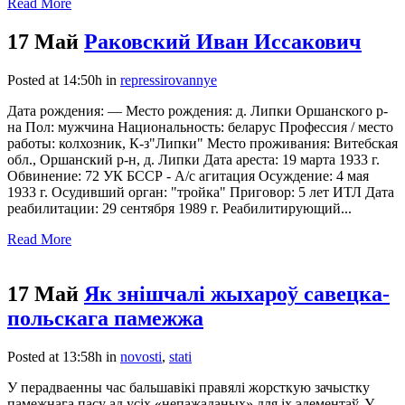
Read More
17 Май
Раковский Иван Иссакович
Posted at 14:50h
in
repressirovannye
Дата рождения: — Место рождения: д. Липки Оршанского р-
на Пол: мужчина Национальность: беларус Профессия / место
работы: колхозник, К-з"Липки" Место проживания: Витебская
обл., Оршанский р-н, д. Липки Дата ареста: 19 марта 1933 г.
Обвинение: 72 УК БССР - А/с агитация Осуждение: 4 мая
1933 г. Осудивший орган: "тройка" Приговор: 5 лет ИТЛ Дата
реабилитации: 29 сентября 1989 г. Реабилитирующий...
Read More
17 Май
Як знішчалі жыхароў савецка-
польскага памежжа
Posted at 13:58h
in
novosti
,
stati
У перадваенны час бальшавікі правялі жорсткую зачыстку
памежнага пасу ад усіх «непажаданых» для іх элементаў. У