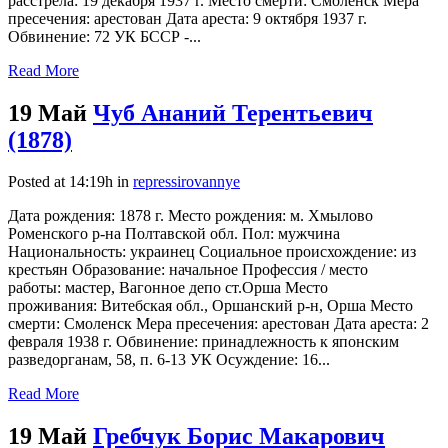
расстрела: 19 декабря 1937 г. Место смерти: Смоленск Мера
пресечения: арестован Дата ареста: 9 октября 1937 г.
Обвинение: 72 УК БССР -...
Read More
19 Май
Чуб Ананий Терентьевич
(1878)
Posted at 14:19h
in
repressirovannye
Дата рождения: 1878 г. Место рождения: м. Хмылово
Роменского р-на Полтавской обл. Пол: мужчина
Национальность: украинец Социальное происхождение: из
крестьян Образование: начальное Профессия / место
работы: мастер, Вагонное депо ст.Орша Место
проживания: Витебская обл., Оршанский р-н, Орша Место
смерти: Смоленск Мера пресечения: арестован Дата ареста: 2
февраля 1938 г. Обвинение: принадлежность к японским
разведорганам, 58, п. 6-13 УК Осуждение: 16...
Read More
19 Май
Гребчук Борис Макарович