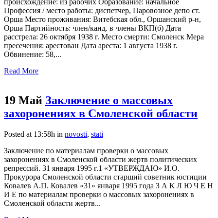
происхождение: из рабочих Образование: начальное
Профессия / место работы: диспетчер, Паровозное депо ст.
Орша Место проживания: Витебская обл., Оршанский р-н,
Орша Партийность: член/канд. в члены ВКП(б) Дата
расстрела: 26 октября 1938 г. Место смерти: Смоленск Мера
пресечения: арестован Дата ареста: 1 августа 1938 г.
Обвинение: 58,...
Read More
19 Май
Заключение о массовых
захоронениях в Смоленской области
Posted at 13:58h
in
novosti
,
stati
Заключение по материалам проверки о массовых
захоронениях в Смоленской области жертв политических
репрессий. 31 января 1995 г.1 «УТВЕРЖДАЮ» И.О.
Прокурора Смоленской области старший советник юстиции
Ковалев А.П. Ковалев «31» января 1995 года З А К Л Ю Ч Е Н
И Е по материалам проверки о массовых захоронениях в
Смоленской области жертв...