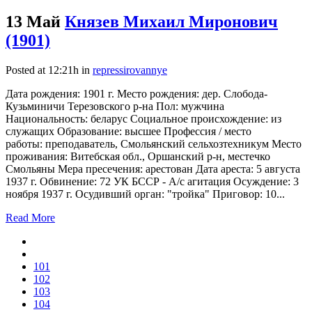
13 Май
Князев Михаил Миронович
(1901)
Posted at 12:21h
in
repressirovannye
Дата рождения: 1901 г. Место рождения: дер. Слобода-
Кузьминичи Терезовского р-на Пол: мужчина
Национальность: беларус Социальное происхождение: из
служащих Образование: высшее Профессия / место
работы: преподаватель, Смольянский сельхозтехникум Место
проживания: Витебская обл., Оршанский р-н, местечко
Смольяны Мера пресечения: арестован Дата ареста: 5 августа
1937 г. Обвинение: 72 УК БССР - А/с агитация Осуждение: 3
ноября 1937 г. Осудивший орган: "тройка" Приговор: 10...
Read More
101
102
103
104