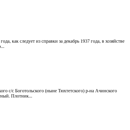
да, как следует из справки за декабрь 1937 года, в хозяйстве
...
ого с/с Боготольского (ныне Тюхтетского) р-на Ачинского
тный. Плотник...