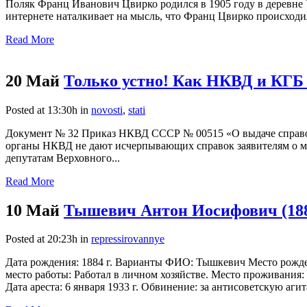
Поляк Франц Иванович Цвирко родился в 1905 году в деревне 
интернете наталкивает на мысль, что Франц Цвирко происходил
Read More
20 Май
Только устно! Как НКВД и КГБ
Posted at 13:30h
in
novosti
,
stati
Документ № 32 Приказ НКВД CCСР № 00515 «О выдаче справо
органы НКВД не дают исчерпывающих справок заявителям о ме
депутатам Верховного...
Read More
10 Май
Тышевич Антон Иосифович (18
Posted at 20:23h
in
repressirovannye
Дата рождения: 1884 г. Варианты ФИО: Тышкевич Место рожде
место работы: Работал в личном хозяйстве. Место проживания: 
Дата ареста: 6 января 1933 г. Обвинение: за антисоветскую агита