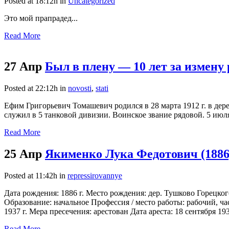
Posted at 18:12h
in
Uncategorized
Это мой прапрадед...
Read More
27 Апр
Был в плену — 10 лет за измену
Posted at 22:12h
in
novosti
,
stati
Ефим Григорьевич Томашевич родился в 28 марта 1912 г. в де
служил в 5 танковой дивизии. Воинское звание рядовой. 5 июля
Read More
25 Апр
Якименко Лука Федотович (1886
Posted at 11:42h
in
repressirovannye
Дата рождения: 1886 г. Место рождения: дер. Тушково Горецко
Образование: начальное Профессия / место работы: рабочий, ча
1937 г. Мера пресечения: арестован Дата ареста: 18 сентября 19
Read More