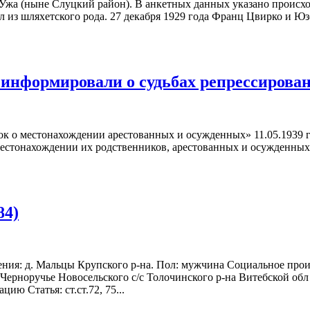
Ужа (ныне Слуцкий район). В анкетных данных указано происхож
 из шляхетского рода. 27 декабря 1929 года Франц Цвирко и Юзе
 информировали о судьбах репрессирова
к о местонахождении арестованных и осужденных» 11.05.1939
стонахождении их родственников, арестованных и осужденных 
84)
ния: д. Мальцы Крупского р-на. Пол: мужчина Социальное прои
Черноручье Новосельского с/с Толочинского р-на Витебской обл 
цию Статья: ст.ст.72, 75...