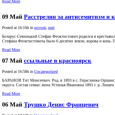
Read More
09 Май
Расстрелян за антисемитизм и 
Posted at 16:16h
in
novosti
,
stati
Беларус Севницкий Стефан Феоктистович родился в крестьянской 
Стефана Феоктистовича было 6 десятин земли, корова и конь. 
Read More
07 Май
ссыльные в красноярск
Posted at 16:58h
in
Uncategorized
БАРАНОВ Тит Моисеевич. Род. в 1893 в с. Гераслинка Оршанск
округа. Состав семьи: жена Устинья Ивановна 1891 г. р. Лишен
Read More
06 Май
Трушко Денис Францевич