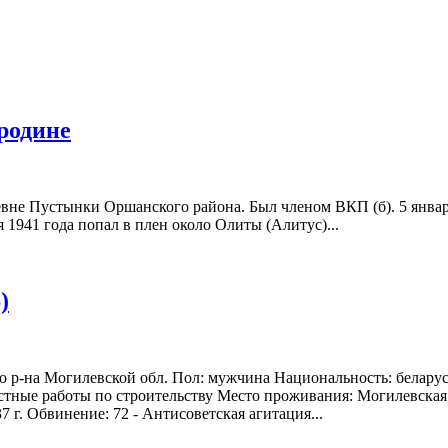
 родине
ревне Пустынки Оршанского района. Был членом ВКП (б). 5 янв
 1941 года попал в плен около Олиты (Алитус)...
)
го р-на Могилевской обл. Пол: мужчина Национальность: белару
стные работы по строительству Место проживания: Могилевская о
37 г. Обвинение: 72 - Антисоветская агитация...