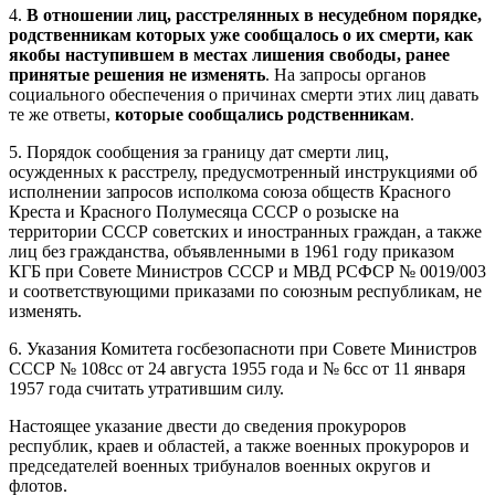
4.
В отношении лиц, расстрелянных в несудебном порядке,
родственникам которых уже сообщалось о их смерти, как
якобы наступившем в местах лишения свободы, ранее
принятые решения не изменять
. На запросы органов
социального обеспечения о причинах смерти этих лиц давать
те же ответы,
которые сообщались родственникам
.
5. Порядок сообщения за границу дат смерти лиц,
осужденных к расстрелу, предусмотренный инструкциями об
исполнении запросов исполкома союза обществ Красного
Креста и Красного Полумесяца СССР о розыске на
территории СССР советских и иностранных граждан, а также
лиц без гражданства, объявленными в 1961 году приказом
КГБ при Совете Министров СССР и МВД РСФСР № 0019/003
и соответствующими приказами по союзным республикам, не
изменять.
6. Указания Комитета госбезопасноти при Совете Министров
СССР № 108сс от 24 августа 1955 года и № 6сс от 11 января
1957 года считать утратившим силу.
Настоящее указание двести до сведения прокуроров
республик, краев и областей, а также военных прокуроров и
председателей военных трибуналов военных округов и
флотов.