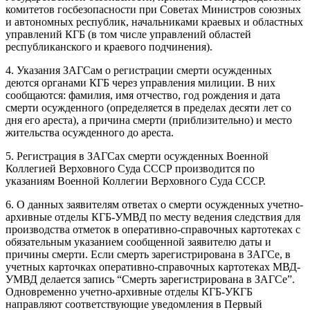
комитетов госбезопасности при Советах Министров союзных
и автономных республик, начальниками краевых и областных
управлений КГБ (в том числе управлений областей
республиканского и краевого подчинения).
4. Указания ЗАГСам о регистрации смерти осужденных
деются органами КГБ через управления милиции. В них
сообщаются: фамилия, имя отчество, год рождения и дата
смерти осужденного (определяется в пределах десяти лет со
дня его ареста), а причина смерти (приблизительно) и место
жительства осужденного до ареста.
5. Регистрация в ЗАГСах смерти осужденных Военной
Коллегией Верховного Суда СССР производится по
указаниям Военной Коллегии Верховного Суда СССР.
6. О данных заявителям ответах о смерти осужденных учетно-
архивные отделы КГБ-УМВД по месту ведения следствия для
производства отметок в оперативно-справочных картотеках с
обязательным указанием сообщенной заявителю даты и
причины смерти. Если смерть зарегистрирована в ЗАГСе, в
учетных карточках оперативно-справочных картотеках МВД-
УМВД делается запись “Смерть зарегистрирована в ЗАГСе”.
Одновременно учетно-архивные отделы КГБ-УКГБ
направляют соответствующие уведомления в Первый