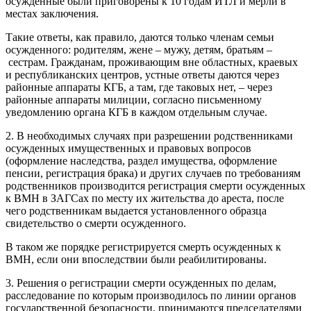
осужденные были приговорены к 10 годам ИТЛ и мерли в
местах заключения.
Такие ответы, как правило, даются только членам семьи
осужденного: родителям, жене – мужу, детям, братьям –
сестрам. Гражданам, проживающим вне областных, краевых
и республиканских центров, устные ответы даются через
районные аппараты КГБ, а там, где таковых нет, – через
районные аппараты милиции, согласно письменному
уведомлению органа КГБ в каждом отдельным случае.
2. В необходимых случаях при разрешении родственниками
осужденных имущественных и правовых вопросов
(оформление наследства, раздел имущества, оформление
пенсии, регистрация брака) и других случаев по требованиям
родственников производится регистрация смерти осужденных
к ВМН в ЗАГСах по месту их жительства до ареста, после
чего родственникам выдается установленного образца
свидетельство о смерти осужденного.
В таком же порядке регистрируется смерть осужденных к
ВМН, если они впоследствии были реабилитированы.
3. Решения о регистрации смерти осужденных по делам,
расследование по которым производилось по линии органов
государственной безопасности, принимаются председателями