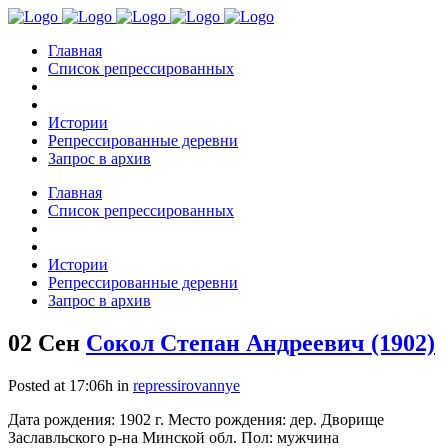
Главная
Список репрессированных
Истории
Репрессированные деревни
Запрос в архив
Главная
Список репрессированных
Истории
Репрессированные деревни
Запрос в архив
02 Сен
Сокол Степан Андреевич (1902)
Posted at 17:06h
in
repressirovannye
Дата рождения: 1902 г. Место рождения: дер. Дворище
Заславльского р-на Минской обл. Пол: мужчина