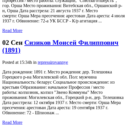
Профессия / место работы: служащий, "Союззаготшерсть",
гор. Орша Место проживания: Витебская обл., Оршанский р-
н, Орша Дата расстрела: 21 августа 1937 г. Место
смерти: Орша Мера пресечения: арестован Дата ареста: 4 июля
1937 г. Обвинение: 72-а УК БССР - К/р агитация ...
Read More
02 Сен
Сизиков Моисей Филиппович
(1891)
Posted at 15:34h
in
repressirovannye
Дата рождения: 1891 г. Место рождения: дер. Телешовка
Горецкого р-на Могилевской обл. Пол: мужчина
Национальность: беларус Социальное происхождение: из
крестьян Образование: начальное Профессия / место
работы: колхозник, колхоз "Звено Коммуны" Место
проживания: Могилевская обл., Горецкий р-н, дер. Телешовка
Дата расстрела: 12 октября 1937 г. Место смерти: Орша Мера
пресечения: арестован Дата ареста: 19 сентября 1937 г.
Обвинение: 72 - Шпионаж ...
Read More