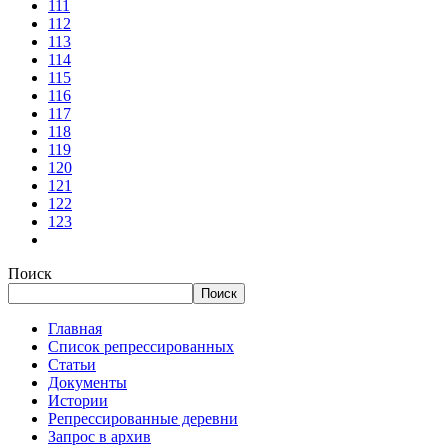
111
112
113
114
115
116
117
118
119
120
121
122
123
Поиск
Поиск
Главная
Список репрессированных
Статьи
Документы
Истории
Репрессированные деревни
Запрос в архив