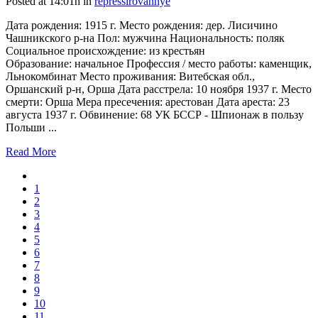
Posted at 14:01h
in
repressirovannye
Дата рождения: 1915 г. Место рождения: дер. Лисичино
Чашникского р-на Пол: мужчина Национальность: поляк
Социальное происхождение: из крестьян
Образование: начальное Профессия / место работы: каменщик,
Льнокомбинат Место проживания: Витебская обл.,
Оршанский р-н, Орша Дата расстрела: 10 ноября 1937 г. Место
смерти: Орша Мера пресечения: арестован Дата ареста: 23
августа 1937 г. Обвинение: 68 УК БССР - Шпионаж в пользу
Польши ...
Read More
1
2
3
4
5
6
7
8
9
10
11