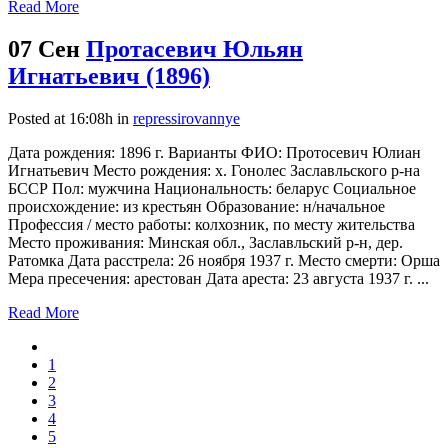
Read More
07 Сен
Протасевич Юльян
Игнатьевич (1896)
Posted at 16:08h
in
repressirovannye
Дата рождения: 1896 г. Варианты ФИО: Протосевич Юлиан
Игнатьевич Место рождения: х. Гонолес Заславльского р-на
БССР Пол: мужчина Национальность: беларус Социальное
происхождение: из крестьян Образование: н/начальное
Профессия / место работы: колхозник, по месту жительства
Место проживания: Минская обл., Заславльский р-н, дер.
Ратомка Дата расстрела: 26 ноября 1937 г. Место смерти: Орша
Мера пресечения: арестован Дата ареста: 23 августа 1937 г. ...
Read More
1
2
3
4
5