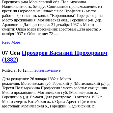
Горецкого р-на Могилевской обл. Пол: мужчина
Национальность: беларус Социальное происхождение: из
крестьян Образование: н/начальное Профессия / место
работы: крестьянин, колхоз "Ворошилова" Горецкого р-на
Место проживания: Могилевская обл., Горецкий р-н, дер.
Арловщина Дата расстрела: 21 декабря 1937 г. Место
смерти: Орша Мера пресечения: арестован Дата ареста: 5
ноября 1937 г. Обвинение: 72 -...
Read More
07 Сен
Прохоров Василий Прохорович
(1882)
Posted at 16:12h
in
repressirovannye
Дата рождения: 26 января 1882 г. Место
рождения: Могилевская губ. Горецкий у. (Мстиславский р.), д.
Терехи Пол: мужчина Профессия / место работы: священник
Место проживания: Могилевская губ. (Могилевская о.,
Горецкий р.), д. Ермаки Дата расстрела: 13 октября 1937 г.
Место смерти: Витебская о., г. Орша Аресты Где и кем
арестован: Могилевская о., Горецкий (Леднянский) р.,...