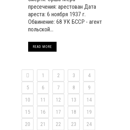
пресечения: арестован Дата
ареста: 6 ноября 1937 г.
Обвинение: 68 УК БССР - агент
польской...
READ MORE
1
2
3
4
5
6
7
8
9
10
11
12
13
14
15
16
17
18
19
20
21
22
23
24