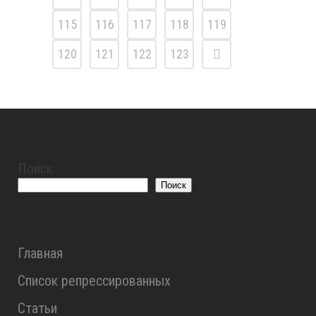
115
116
117
118
119
120
121
122
123
Поиск
Поиск
Главная
Список репрессированных
Статьи