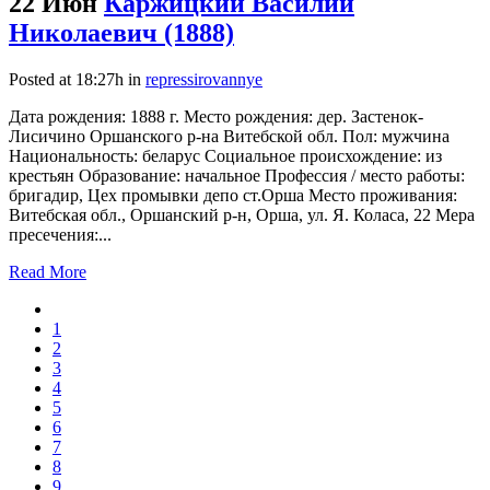
22 Июн
Каржицкий Василий
Николаевич (1888)
Posted at 18:27h
in
repressirovannye
Дата рождения: 1888 г. Место рождения: дер. Застенок-
Лисичино Оршанского р-на Витебской обл. Пол: мужчина
Национальность: беларус Социальное происхождение: из
крестьян Образование: начальное Профессия / место работы:
бригадир, Цех промывки депо ст.Орша Место проживания:
Витебская обл., Оршанский р-н, Орша, ул. Я. Коласа, 22 Мера
пресечения:...
Read More
1
2
3
4
5
6
7
8
9