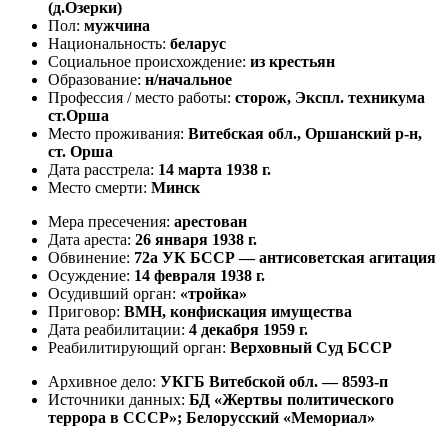
(д.Озерки)
Пол:
мужчина
Национальность:
беларус
Социальное происхождение:
из крестьян
Образование:
н/начальное
Профессия / место работы:
сторож, Экспл. техникума
ст.Орша
Место проживания:
Витебская обл., Оршанский р-н,
ст. Орша
Дата расстрела:
14 марта 1938 г.
Место смерти:
Минск
Мера пресечения:
арестован
Дата ареста:
26 января 1938 г.
Обвинение:
72а УК БССР — антисоветская агитация
Осуждение:
14 февраля 1938 г.
Осудивший орган:
«тройка»
Приговор:
ВМН, конфискация имущества
Дата реабилитации:
4 декабря 1959 г.
Реабилитирующий орган:
Верховный Суд БССР
Архивное дело:
УКГБ Витебской обл. — 8593-п
Источники данных:
БД «Жертвы политического
террора в СССР»; Белорусский «Мемориал»