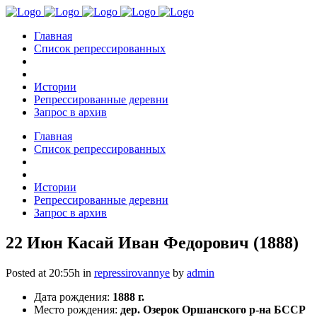
Главная
Список репрессированных
Истории
Репрессированные деревни
Запрос в архив
Главная
Список репрессированных
Истории
Репрессированные деревни
Запрос в архив
22 Июн
Касай Иван Федорович (1888)
Posted at 20:55h
in
repressirovannye
by
admin
Дата рождения:
1888 г.
Место рождения:
дер. Озерок Оршанского р-на БССР