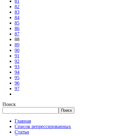
81
82
83
84
85
86
87
88
89
90
91
92
93
94
95
96
97
Поиск
Поиск
Главная
Список репрессированных
Статьи