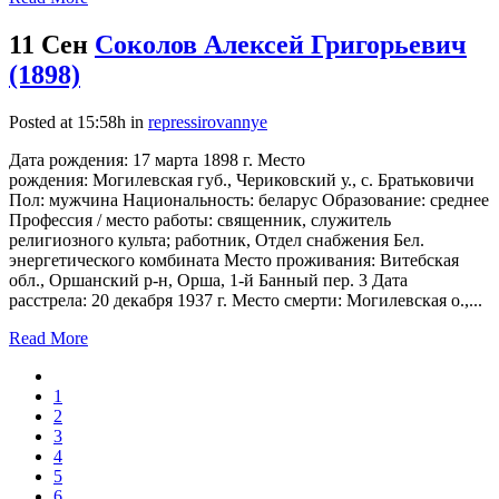
11 Сен
Соколов Алексей Григорьевич
(1898)
Posted at 15:58h
in
repressirovannye
Дата рождения: 17 марта 1898 г. Место
рождения: Могилевская губ., Чериковский у., с. Братьковичи
Пол: мужчина Национальность: беларус Образование: среднее
Профессия / место работы: священник, служитель
религиозного культа; работник, Отдел снабжения Бел.
энергетического комбината Место проживания: Витебская
обл., Оршанский р-н, Орша, 1-й Банный пер. 3 Дата
расстрела: 20 декабря 1937 г. Место смерти: Могилевская о.,...
Read More
1
2
3
4
5
6