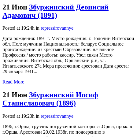
21 Июн
Збуржинский Деонисий
Адамович (1891)
Posted at 19:24h
in
repressirovannye
Дата рождения: 1891 г. Место рождения: г. Толочин Витебской
обл. Пол: мужчина Национальность: беларус Социальное
происхождение: из крестьян Образование: начальное
Профессия / место работы: кассир, Узел связи Место
проживания: Витебская обл., Оршанский р-н, ул.
Игнатьевского 27а Мера пресечения: арестован Дата ареста:
29 января 1931...
Read More
21 Июн
Збуржинский Иосиф
Станиславович (1896)
Posted at 19:23h
in
repressirovannye
1896, г.Орша, грузчик погрузочной конторы ст.Орша, прож. в
г.Орша. Арестован 20.02.1938г. по подозрению в