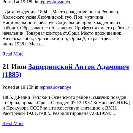
Posted at 19:18h
in
repressirovannye
Дата рождения: 1894 г. Место рождения: посад Реновец
Холмского уезда Люблинской губ. Пол: мужчина
Национальность: беларус Социальное происхождение: из
рабочих Образование: н/начальное Профессия / место работы:
начальник, Товарная контора ст.Орша Место проживания:
Витебская обл., Оршанский р-н, Орша Дата расстрела: 15
июня 1938 г. Мера...
Read More
21 Июн
Защеринский Антон Адамович
(1885)
Posted at 19:15h
in
repressirovannye
1885, д.Редни-Теплюки Освейского района, смазчик поездов
ст.Орша, прож. г.Орша. Осужден 07.12.1937 Комиссией НКВД
и Прокурора СССР за антисоветскую агитацию к ВМН.
Расстрелян 19.01.1938г.. Реабилитирован 07.08.1959г....
Read More