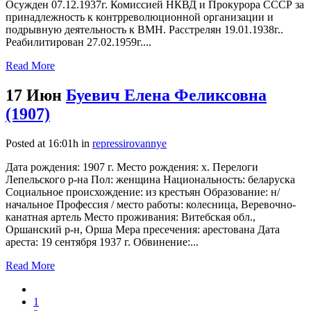
Осужден 07.12.1937г. Комиссией НКВД и Прокурора СССР за
принадлежность к контрреволюционной организации и
подрывную деятельность к ВМН. Расстрелян 19.01.1938г..
Реабилитирован 27.02.1959г....
Read More
17 Июн
Буевич Елена Феликсовна
(1907)
Posted at 16:01h
in
repressirovannye
Дата рождения: 1907 г. Место рождения: х. Перелоги
Лепельского р-на Пол: женщина Национальность: беларуска
Социальное происхождение: из крестьян Образование: н/
начальное Профессия / место работы: колесница, Веревочно-
канатная артель Место проживания: Витебская обл.,
Оршанский р-н, Орша Мера пресечения: арестована Дата
ареста: 19 сентября 1937 г. Обвинение:...
Read More
1