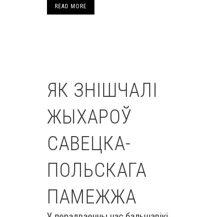
READ MORE
ЯК ЗНІШЧАЛІ
ЖЫХАРОЎ
САВЕЦКА-
ПОЛЬСКАГА
ПАМЕЖЖА
У перадваенны час бальшавікі