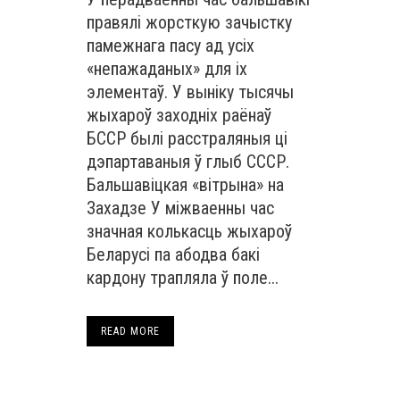
правялі жорсткую зачыстку
памежнага пасу ад усіх
«непажаданых» для іх
элементаў. У выніку тысячы
жыхароў заходніх раёнаў
БССР былі расстраляныя ці
дэпартаваныя ў глыб СССР.
Бальшавіцкая «вітрына» на
Захадзе У міжваенны час
значная колькасць жыхароў
Беларусі па абодва бакі
кардону трапляла ў поле...
READ MORE