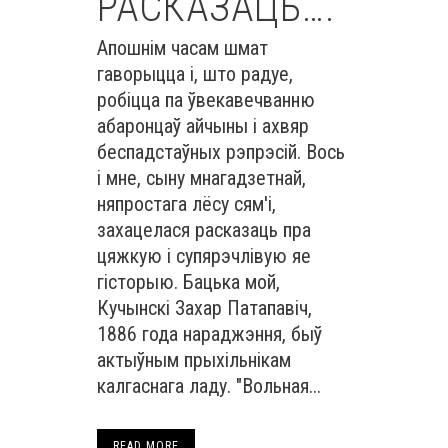
РАСКАЗАЦЬ….
Апошнім часам шмат
гаворыцца і, што радуе,
робіцца па ўвекавечванню
абаронцаў айчыны і ахвяр
беспадстаўных рэпрэсій. Вось
і мне, сыну мнагадзетнай,
няпростага лёсу сям'і,
захацелася расказаць пра
цяжкую і супярэчлівую яе
гісторыю. Бацька мой,
Кучынскі Захар Патапавіч,
1886 года нараджэння, быў
актыўным прыхільнікам
калгаснага ладу. "Вольная...
READ MORE