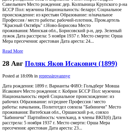
Савельевич Место рождения: дер. Колпыница Крупского р-на
БССР Пол: мужчина Национальность: беларус Социальное
происхождение: из крестьян Образование: н/начальное
Профессия / место работы: рабочий-плотник, Пром.артель
"Красный Октябрь" г.Ново-Борисова Место
проживания: Минская обл., Борисовский р-н, дер. Зеленый
лужок Дата расстрела: 5 ноября 1937 г. Место смерти: Орша
Мера пресечения: арестован Дата ареста: 24...
Read More
28 Авг
Поляк Яков Исакович (1899)
Posted at 18:09h
in
repressirovannye
Дата рождения: 1899 г. Варианты ФИО: Гольдберг Мовша
Исакович Место рождения: г. Кобрин БССР Пол: мужчина
Национальность: еврей Социальное происхождение: из
рабочих Образование: н/среднее Профессия / место
работы: начальник, Политотдел совхоза "Бабиничи" Место
проживания: Витебская обл., Оршанский р-н, совхоз
"Бабиничи" Партийность: член/канд. в члены ВКП(б) Дата
расстрела: 5 ноября 1937 г. Место смерти: Орша Мера
пресечения: арестован Дата ареста: 23...