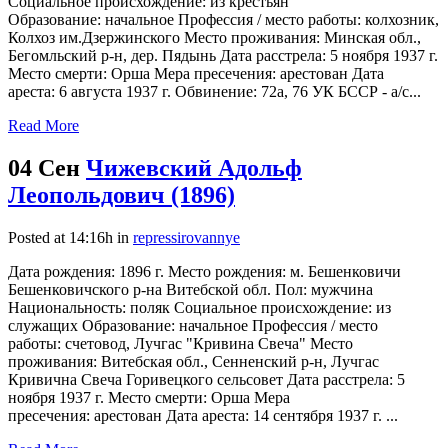
Социальное происхождение: из крестьян
Образование: начальное Профессия / место работы: колхозник,
Колхоз им.Дзержинского Место проживания: Минская обл.,
Бегомльский р-н, дер. Пядынь Дата расстрела: 5 ноября 1937 г.
Место смерти: Орша Мера пресечения: арестован Дата
ареста: 6 августа 1937 г. Обвинение: 72а, 76 УК БССР - а/с...
Read More
04 Сен
Чижевский Адольф
Леопольдович (1896)
Posted at 14:16h
in
repressirovannye
Дата рождения: 1896 г. Место рождения: м. Бешенковичи
Бешенковичского р-на Витебской обл. Пол: мужчина
Национальность: поляк Социальное происхождение: из
служащих Образование: начальное Профессия / место
работы: счетовод, Лучгас "Кривина Свеча" Место
проживания: Витебская обл., Сенненский р-н, Лучгас
Кривична Свеча Горивецкого сельсовет Дата расстрела: 5
ноября 1937 г. Место смерти: Орша Мера
пресечения: арестован Дата ареста: 14 сентября 1937 г. ...