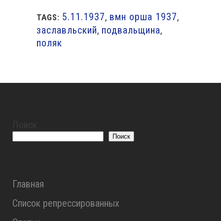
5.11.1937
,
вмн орша 1937
,
TAGS:
заславльский
,
подвальщина
,
поляк
Поиск
Поиск
Главная
Список репрессированных