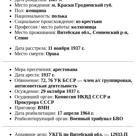
Место рождения:
м. Краски Гродненской губ.
Пол:
женщина
Национальность:
полька
Социальное происхождение:
из крестьян
Профессия / место работы:
колхозница
Место проживания:
Витебская обл., Сенненский р-н,
Сенно
Дата расстрела:
11 ноября 1937 г.
Место смерти:
Орша
Мера пресечения:
арестована
Дата ареста:
1937 г.
Обвинение:
72, 76 УК БССР — член а/с группировки,
антисоветская деятельность
Осуждение:
29 октября 1937 г.
Осудивший орган:
Комиссия НКВД СССР и
Прокурора СССР
Приговор:
ВМН
Дата реабилитации:
17 апреля 1964 г.
Реабилитирующий орган:
Военный трибунал БВО
Архивное дело:
УКГБ по Витебской обл. — 12933-П